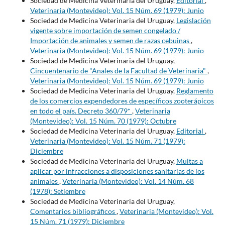
Sociedad de Medicina Veterinaria del Uruguay,
Editorial
,
Veterinaria (Montevideo): Vol. 15 Núm. 69 (1979): Junio
Sociedad de Medicina Veterinaria del Uruguay,
Legislación
vigente sobre importación de semen congelado /
Importación de animales y semen de razas cebuinas
,
Veterinaria (Montevideo): Vol. 15 Núm. 69 (1979): Junio
Sociedad de Medicina Veterinaria del Uruguay,
Cincuentenario de "Anales de la Facultad de Veterinaria"
,
Veterinaria (Montevideo): Vol. 15 Núm. 69 (1979): Junio
Sociedad de Medicina Veterinaria del Uruguay,
Reglamento
de los comercios expendedores de específicos zooterápicos
en todo el país. Decreto 360/79*
,
Veterinaria
(Montevideo): Vol. 15 Núm. 70 (1979): Octubre
Sociedad de Medicina Veterinaria del Uruguay,
Editorial
,
Veterinaria (Montevideo): Vol. 15 Núm. 71 (1979):
Diciembre
Sociedad de Medicina Veterinaria del Uruguay,
Multas a
aplicar por infracciones a disposiciones sanitarias de los
animales
,
Veterinaria (Montevideo): Vol. 14 Núm. 68
(1978): Setiembre
Sociedad de Medicina Veterinaria del Uruguay,
Comentarios bibliográficos
,
Veterinaria (Montevideo): Vol.
15 Núm. 71 (1979): Diciembre