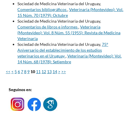
Sociedad de Medicina Veterinaria del Uruguay,
Comentarios bibliográficos
,
Veterinaria (Montevideo): Vol.
15 Núm. 70 (1979): Octubre
Sociedad de Medicina Veterinaria del Uruguay,
Comentarios de libros e informes
,
Veterinaria
(Montevideo): Vol. 8 Núm. 55 (1955): Revista de Medicina
Veterinaria
Sociedad de Medicina Veterinaria del Uruguay,
75°
Aniversario del establecimiento de los estudios
veterinarios en el Uruguay
,
Veterinaria (Montevideo): Vol.
14 Núm. 68 (1978): Setiembre
<<
<
5
6
7
8
9
10
11
12
13
14
>
>>
Seguinos en: