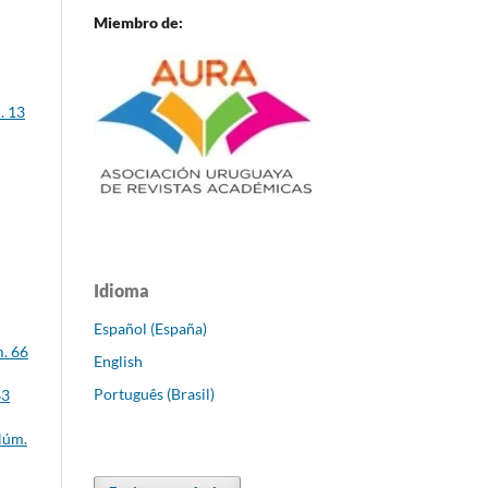
Miembro de:
. 13
Idioma
Español (España)
m. 66
English
Português (Brasil)
63
Núm.