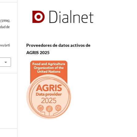
(1996).
edad de
Proveedores de datos activos de
vu/arti
AGRIS 2025