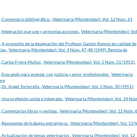
,
Comentario bibliográfico
,
Veterinaria (Montevideo): Vol. 12 Núm. 61
,
Integración que une y armoniza acciones
,
Veterinaria (Montevideo): Vol
,
A propósito de la designación del Profesor Gastón Ramon en calidad de
tias
,
Veterinaria (Montevideo): Vol. 4 Núm. 47-48 (1949): Revista de
,
Carlos Freire Muñoz
,
Veterinaria (Montevideo): Vol. 5 Núm. 51 (1951):
,
Evocando para avanzar con justicia y amor profesionales
,
Veterinaria
bre
,
Dr. Angel Tortorella
,
Veterinaria (Montevideo): Vol. 5 Núm. 50 (1951):
,
Una profesión unida e integrada
,
Veterinaria (Montevideo): Vol. 14 Nú
,
Comentarios libros y revistas
,
Veterinaria (Montevideo): Vol. 12 Núm. 
,
Resúmenes de trabajos extranjeros
,
Veterinaria (Montevideo): Vol. 13 
,
Actualización de temas veterinarios
,
Veterinaria (Montevideo): Vol. 12