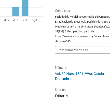
Cómo citar
Sociedad de Medicina Veterinaria del Uruguay. 
Erradicación de Brucelosis: posición de la Soci
Medicina Veterinaria.
Veterinaria (Montevideo)
,
32
(132), 3. Recuperado a partir de
https://www.revistasmvu.com.uy/index.php/sm
cle/view/525
Más formatos de cita
Número
Vol. 32 Núm. 132 (1996): Octubre -
Diciembre
Sección
Editorial