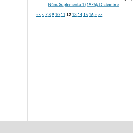
Núm. Suplemento 1 (1976): Diciembre
<<
<
7
8
9
10
11
12
13
14
15
16
>
>>