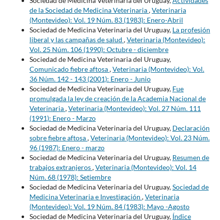
Sociedad de Medicina Veterinaria del Uruguay,
Actividades
de la Sociedad de Medicina Veterinaria
,
Veterinaria
(Montevideo): Vol. 19 Núm. 83 (1983): Enero-Abril
Sociedad de Medicina Veterinaria del Uruguay,
La profesión
liberal y las campañas de salud
,
Veterinaria (Montevideo):
Vol. 25 Núm. 106 (1990): Octubre - diciembre
Sociedad de Medicina Veterinaria del Uruguay,
Comunicado fiebre aftosa
,
Veterinaria (Montevideo): Vol.
36 Núm. 142 - 143 (2001): Enero - Junio
Sociedad de Medicina Veterinaria del Uruguay,
Fue
promulgada la ley de creación de la Academia Nacional de
Veterinaria
,
Veterinaria (Montevideo): Vol. 27 Núm. 111
(1991): Enero - Marzo
Sociedad de Medicina Veterinaria del Uruguay,
Declaración
sobre fiebre aftosa
,
Veterinaria (Montevideo): Vol. 23 Núm.
96 (1987): Enero - marzo
Sociedad de Medicina Veterinaria del Uruguay,
Resumen de
trabajos extranjeros
,
Veterinaria (Montevideo): Vol. 14
Núm. 68 (1978): Setiembre
Sociedad de Medicina Veterinaria del Uruguay,
Sociedad de
Medicina Veterinaria e Investigación
,
Veterinaria
(Montevideo): Vol. 19 Núm. 84 (1983): Mayo -Agosto
Sociedad de Medicina Veterinaria del Uruguay,
Índice