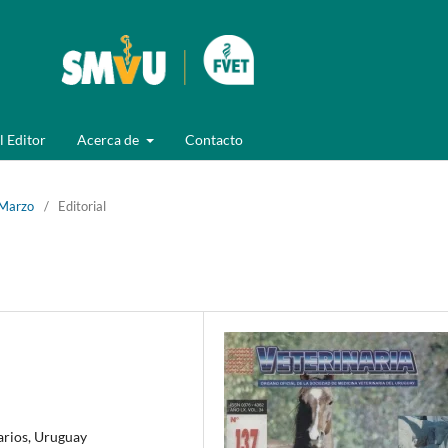
l Editor
Acerca de
Contacto
 Marzo
/
Editorial
arios, Uruguay