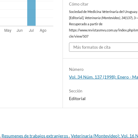
Cómo citar
Sociedad de Medicina Veterinaria del Uruguay. 
[Editorial].
Veterinaria (Montevideo)
,
34
(137), 3–
Recuperado a partir de
https://www.revistasmvu.com.uy/index.php/sm
cle/view/507
Más formatos de cita
Número
Vol. 34 Núm. 137 (1998): Enero - M
Sección
Editorial
,
Resumenes de trabajos extranjeros
,
Veterinaria (Montevideo): Vol. 16 