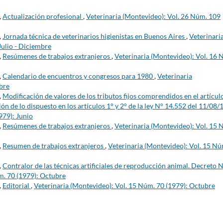
,
Actualización profesional
,
Veterinaria (Montevideo): Vol. 26 Núm. 109
,
Jornada técnica de veterinarios higienistas en Buenos Aires
,
Veterinari
Julio - Diciembre
,
Resúmenes de trabajos extranjeros
,
Veterinaria (Montevideo): Vol. 16 
,
Calendario de encuentros y congresos para 1980
,
Veterinaria
bre
,
Modificación de valores de los tributos fijos comprendidos en el artícul
ión de lo dispuesto en los artículos 1° y 2° de la ley N° 14.552 del 11/08
979): Junio
,
Resúmenes de trabajos extranjeros
,
Veterinaria (Montevideo): Vol. 15 
,
Resumen de trabajos extranjeros
,
Veterinaria (Montevideo): Vol. 15 Nú
,
Contralor de las técnicas artificiales de reproducción animal. Decreto 
m. 70 (1979): Octubre
,
Editorial
,
Veterinaria (Montevideo): Vol. 15 Núm. 70 (1979): Octubre