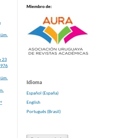
Miembro de:
a
Núm.
o 23
/1976
Núm.
Idioma
m.
Español (España)
English
N°
Português (Brasil)