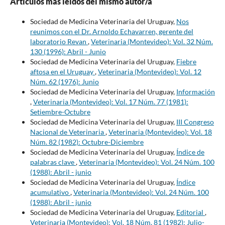
Artículos más leídos del mismo autor/a
Sociedad de Medicina Veterinaria del Uruguay,
Nos
reunimos con el Dr. Arnoldo Echavarren, gerente del
laboratorio Revan
,
Veterinaria (Montevideo): Vol. 32 Núm.
130 (1996): Abril - Junio
Sociedad de Medicina Veterinaria del Uruguay,
Fiebre
aftosa en el Uruguay
,
Veterinaria (Montevideo): Vol. 12
Núm. 62 (1976): Junio
Sociedad de Medicina Veterinaria del Uruguay,
Información
,
Veterinaria (Montevideo): Vol. 17 Núm. 77 (1981):
Setiembre-Octubre
Sociedad de Medicina Veterinaria del Uruguay,
III Congreso
Nacional de Veterinaria
,
Veterinaria (Montevideo): Vol. 18
Núm. 82 (1982): Octubre-Diciembre
Sociedad de Medicina Veterinaria del Uruguay,
Índice de
palabras clave
,
Veterinaria (Montevideo): Vol. 24 Núm. 100
(1988): Abril - junio
Sociedad de Medicina Veterinaria del Uruguay,
Índice
acumulativo
,
Veterinaria (Montevideo): Vol. 24 Núm. 100
(1988): Abril - junio
Sociedad de Medicina Veterinaria del Uruguay,
Editorial
,
Veterinaria (Montevideo): Vol. 18 Núm. 81 (1982): Julio-