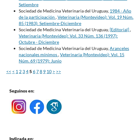
Setiembre
Sociedad de Medicina Veterinaria del Uruguay,
1984 - Año
de la participación
,
Veterinaria (Montevideo): Vol. 19 Núm.
85 (1983): Setiembre-Diciembre
Sociedad de Medicina Veterinaria del Uruguay,
[Editorial]
,
Veterinaria (Montevideo): Vol. 33 Núm. 136 (1997):
Octubre - Diciembre
Sociedad de Medicina Veterinaria del Uruguay,
Aranceles
nacionales mínimos
,
Veterinaria (Montevideo): Vol. 15
Núm. 69 (1979): Junio
<<
<
1
2
3
4
5
6
7
8
9
10
>
>>
Seguinos en:
Indizada en: