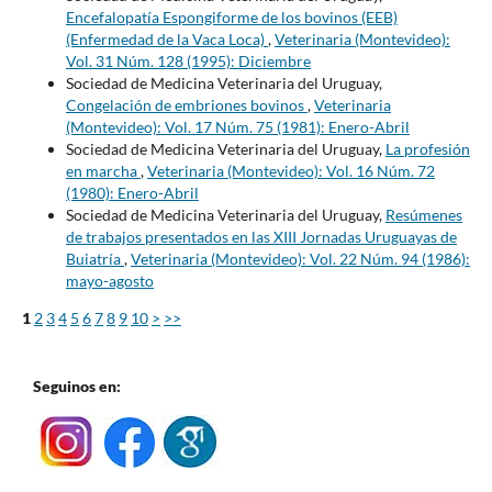
Encefalopatía Espongiforme de los bovinos (EEB)
(Enfermedad de la Vaca Loca)
,
Veterinaria (Montevideo):
Vol. 31 Núm. 128 (1995): Diciembre
Sociedad de Medicina Veterinaria del Uruguay,
Congelación de embriones bovinos
,
Veterinaria
(Montevideo): Vol. 17 Núm. 75 (1981): Enero-Abril
Sociedad de Medicina Veterinaria del Uruguay,
La profesión
en marcha
,
Veterinaria (Montevideo): Vol. 16 Núm. 72
(1980): Enero-Abril
Sociedad de Medicina Veterinaria del Uruguay,
Resúmenes
de trabajos presentados en las XIII Jornadas Uruguayas de
Buiatría
,
Veterinaria (Montevideo): Vol. 22 Núm. 94 (1986):
mayo-agosto
1
2
3
4
5
6
7
8
9
10
>
>>
Seguinos en: