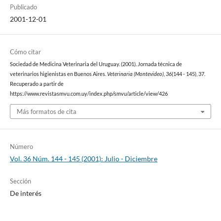
Publicado
2001-12-01
Cómo citar
Sociedad de Medicina Veterinaria del Uruguay. (2001). Jornada técnica de
veterinarios higienistas en Buenos Aires.
Veterinaria (Montevideo)
,
36
(144 - 145), 37.
Recuperado a partir de
https://www.revistasmvu.com.uy/index.php/smvu/article/view/426
Más formatos de cita
Número
Vol. 36 Núm. 144 - 145 (2001): Julio - Diciembre
Sección
De interés