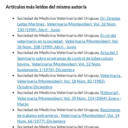
Artículos más leídos del mismo autor/a
Sociedad de Medicina Veterinaria del Uruguay,
Dr. Orestes
Leites Martínez
,
Veterinaria (Montevideo): Vol. 32 Núm.
130 (1996): Abril - Junio
Sociedad de Medicina Veterinaria del Uruguay,
El rol del
veterinario en la sociedad
,
Veterinaria (Montevideo): Vol.
26 Núm. 108 (1990): Abril - Junio
Sociedad de Medicina Veterinaria del Uruguay,
Acta del 1
Seminario sobre programas de control de tuberculosis
bovina
,
Veterinaria (Montevideo): Vol. 12 Núm.
Suplemento 1 (1976): Diciembre
Sociedad de Medicina Veterinaria del Uruguay,
Veterinaria
,
Veterinaria (Montevideo): Vol. 18 Núm. 82 (1982):
Octubre-Diciembre
Sociedad de Medicina Veterinaria del Uruguay,
[Editorial]
,
Veterinaria (Montevideo): Vol. 39 Núm. 154 (2004): Enero -
Marzo
Sociedad de Medicina Veterinaria del Uruguay,
Resúmenes
de trabajos extranjeros
,
Veterinaria (Montevideo): Vol. 14
Núm. 66 (1977): Diciembre
Sociedad de Medicina Veterinaria del Uruguay,