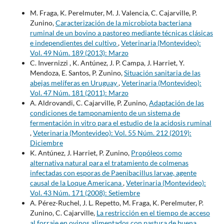
M. Fraga, K. Perelmuter, M. J. Valencia, C. Cajarville, P.
Zunino,
Caracterización de la microbiota bacteriana
ruminal de un bovino a pastoreo mediante técnicas clásicas
e independientes del cultivo
,
Veterinaria (Montevideo):
Vol. 49 Núm. 189 (2013): Marzo
C. Invernizzi , K. Antúnez, J. P. Campa, J. Harriet, Y.
Mendoza, E. Santos, P. Zunino,
Situación sanitaria de las
abejas melíferas en Uruguay
,
Veterinaria (Montevideo):
Vol. 47 Núm. 181 (2011): Marzo
A. Aldrovandi, C. Cajarville, P. Zunino,
Adaptación de las
condiciones de tamponamiento de un sistema de
fermentación in vitro para el estudio de la acidosis ruminal
,
Veterinaria (Montevideo): Vol. 55 Núm. 212 (2019):
Diciembre
K. Antúnez, J. Harriet, P. Zunino,
Propóleos como
alternativa natural para el tratamiento de colmenas
infectadas con esporas de Paenibacillus larvae, agente
causal de la Loque Americana
,
Veterinaria (Montevideo):
Vol. 43 Núm. 171 (2008): Setiembre
A. Pérez-Ruchel, J. L. Repetto, M. Fraga, K. Perelmuter, P.
Zunino, C. Cajarville,
La restricción en el tiempo de acceso
al forraje en ovinos alimentados con pastura de buena