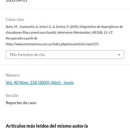
2005-04-01
Cómo citar
Boris, M. ., Sanmartin, A., Solari, G., & Zunino, P. (2005). Diagnóstico de Aspergilosos de
charabones Rhea americana (ñandú).
Veterinaria (Montevideo)
,
40
(158), 13–17.
Recuperado a partir de
https://www.revistasmvu.com.uy/index.php/smvu/article/view/371
Más formatos de cita
Número
Vol. 40 Núm. 158 (2005): Abril - Junio
Sección
Reportes de caso
Artículos más leídos del mismo autor/a