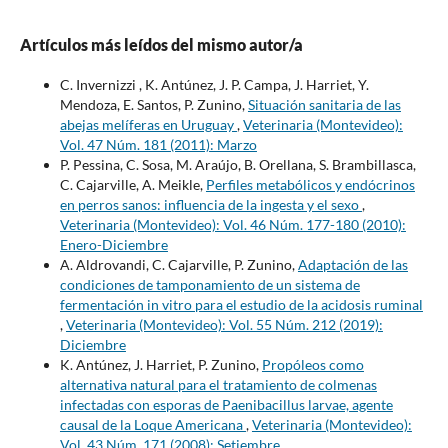
Artículos más leídos del mismo autor/a
C. Invernizzi , K. Antúnez, J. P. Campa, J. Harriet, Y.
Mendoza, E. Santos, P. Zunino,
Situación sanitaria de las
abejas melíferas en Uruguay
,
Veterinaria (Montevideo):
Vol. 47 Núm. 181 (2011): Marzo
P. Pessina, C. Sosa, M. Araújo, B. Orellana, S. Brambillasca,
C. Cajarville, A. Meikle,
Perfiles metabólicos y endócrinos
en perros sanos: influencia de la ingesta y el sexo
,
Veterinaria (Montevideo): Vol. 46 Núm. 177-180 (2010):
Enero-Diciembre
A. Aldrovandi, C. Cajarville, P. Zunino,
Adaptación de las
condiciones de tamponamiento de un sistema de
fermentación in vitro para el estudio de la acidosis ruminal
,
Veterinaria (Montevideo): Vol. 55 Núm. 212 (2019):
Diciembre
K. Antúnez, J. Harriet, P. Zunino,
Propóleos como
alternativa natural para el tratamiento de colmenas
infectadas con esporas de Paenibacillus larvae, agente
causal de la Loque Americana
,
Veterinaria (Montevideo):
Vol. 43 Núm. 171 (2008): Setiembre