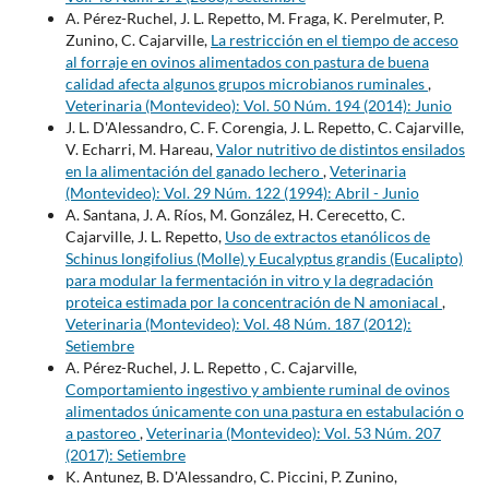
A. Pérez-Ruchel, J. L. Repetto, M. Fraga, K. Perelmuter, P.
Zunino, C. Cajarville,
La restricción en el tiempo de acceso
al forraje en ovinos alimentados con pastura de buena
calidad afecta algunos grupos microbianos ruminales
,
Veterinaria (Montevideo): Vol. 50 Núm. 194 (2014): Junio
J. L. D'Alessandro, C. F. Corengia, J. L. Repetto, C. Cajarville,
V. Echarri, M. Hareau,
Valor nutritivo de distintos ensilados
en la alimentación del ganado lechero
,
Veterinaria
(Montevideo): Vol. 29 Núm. 122 (1994): Abril - Junio
A. Santana, J. A. Ríos, M. González, H. Cerecetto, C.
Cajarville, J. L. Repetto,
Uso de extractos etanólicos de
Schinus longifolius (Molle) y Eucalyptus grandis (Eucalipto)
para modular la fermentación in vitro y la degradación
proteica estimada por la concentración de N amoniacal
,
Veterinaria (Montevideo): Vol. 48 Núm. 187 (2012):
Setiembre
A. Pérez-Ruchel, J. L. Repetto , C. Cajarville,
Comportamiento ingestivo y ambiente ruminal de ovinos
alimentados únicamente con una pastura en estabulación o
a pastoreo
,
Veterinaria (Montevideo): Vol. 53 Núm. 207
(2017): Setiembre
K. Antunez, B. D'Alessandro, C. Piccini, P. Zunino,