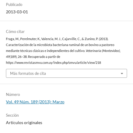
Publicado
2013-03-01
Cómo citar
Fraga, M., Perelmuter, K., Valencia, M. J., Cajarville, C., & Zunino, P. (2013).
Caracterización de la microbiota bacteriana ruminal de un bovino a pastoreo
mediante técnicas clásicas e independientes del cultivo.
Veterinaria (Montevideo)
,
49
(189), 26–38. Recuperado a partir de
https://www.revistasmvu.com.uy/index.php/smvu/article/view/218
Más formatos de cita
Número
Vol. 49 Núm. 189 (2013): Marzo
Sección
Artículos originales