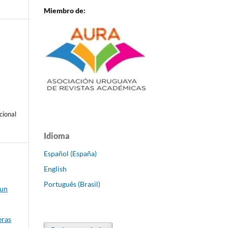
Miembro de:
cional
Idioma
Español (España)
English
Português (Brasil)
 un
eras