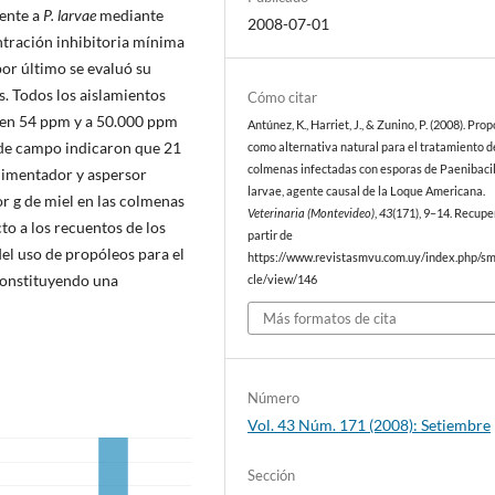
rente a
P. larvae
mediante
2008-07-01
entración inhibitoria mínima
por último se evaluó su
. Todos los aislamientos
Cómo citar
ó en 54 ppm y a 50.000 ppm
Antúnez, K., Harriet, J., & Zunino, P. (2008). Pro
s de campo indicaron que 21
como alternativa natural para el tratamiento d
colmenas infectadas con esporas de Paenibaci
alimentador y aspersor
larvae, agente causal de la Loque Americana.
r g de miel en las colmenas
Veterinaria (Montevideo)
,
43
(171), 9–14. Recupe
to a los recuentos de los
partir de
del uso de propóleos para el
https://www.revistasmvu.com.uy/index.php/sm
constituyendo una
cle/view/146
Más formatos de cita
Número
Vol. 43 Núm. 171 (2008): Setiembre
Sección