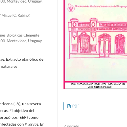
1600. Montevideo, Uruguay.
 “Miguel C. Rubino”.
ones Biológicas Clemente
1600. Montevideo, Uruguay.
ae, Extracto etanólico de
 naturales
ericana (LA), una severa
PDF
eras. El objetivo del
e propóleos (EEP) como
infectadas con
P. larvae
. En
Publicado