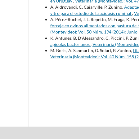
en Uruguay
,
Veterinaria (Montevideo): Vol. 4
A. Aldrovandi, C. Cajarville, P. Zunino,
Adaptac
vitro para el estudio de la acidosis ruminal
,
Ve
A. Pérez-Ruchel, J. L. Repetto, M. Fraga, K. Per
forraje en ovinos alimentados con pastura de
(Montevideo): Vol. 50 Núm. 194 (2014): Junio
K. Antunez, B. D'Alessandro, C. Piccini, P. Zun
apícolas bacterianos
,
Veterinaria (Montevideo)
M. Boris, A. Sanmartin, G. Solari, P. Zunino,
Dia
Veterinaria (Montevideo): Vol. 40 Núm. 158 (20