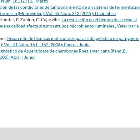
7 Núm. 181 (2011): Marzo
ión de las condiciones de tamponamiento de un sistema de fermentación
terinaria (Montevideo): Vol. 55 Núm. 212 (2019): Diciembre
elmuter, P. Zunino, C. Cajarville,
La restricción en el tiempo de acceso al
 buena calidad afecta algunos grupos microbianos ruminales
,
Veterinaria
ino,
Desarrollo de técnicas moleculares para el diagnóstico de patógenos
: Vol. 41 Núm. 161 - 162 (2006): Enero - Junio
gnóstico de Aspergilosos de charabones Rhea americana (ñandú)
,
05): Abril - Junio