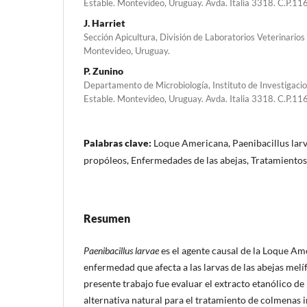
Estable. Montevideo, Uruguay. Avda. Italia 3318. C.P.1
J. Harriet
Sección Apicultura, División de Laboratorios Veterinarios
Montevideo, Uruguay.
P. Zunino
Departamento de Microbiología, Instituto de Investigaci
Estable. Montevideo, Uruguay. Avda. Italia 3318. C.P.1
Palabras clave:
Loque Americana, Paenibacillus larv
propóleos, Enfermedades de las abejas, Tratamientos
Resumen
Paenibacillus larvae
es el agente causal de la Loque Am
enfermedad que afecta a las larvas de las abejas melíf
presente trabajo fue evaluar el extracto etanólico d
alternativa natural para el tratamiento de colmenas 