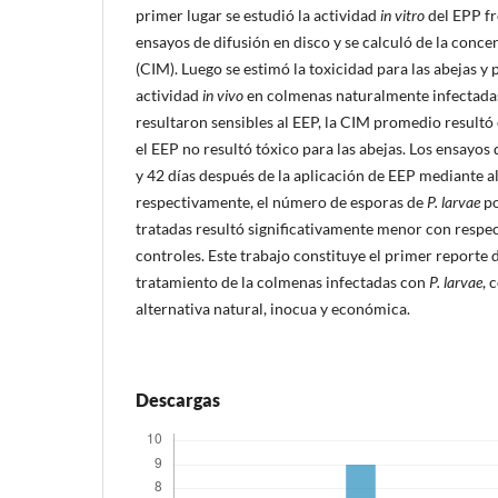
primer lugar se estudió la actividad
in vitro
del EPP f
ensayos de difusión en disco y se calculó de la conc
(CIM). Luego se estimó la toxicidad para las abejas y 
actividad
in vivo
en colmenas naturalmente infectadas
resultaron sensibles al EEP, la CIM promedio result
el EEP no resultó tóxico para las abejas. Los ensayo
y 42 días después de la aplicación de EEP mediante 
respectivamente, el número de esporas de
P. larvae
po
tratadas resultó significativamente menor con respec
controles. Este trabajo constituye el primer reporte 
tratamiento de la colmenas infectadas con
P. larvae
, 
alternativa natural, inocua y económica.
Descargas