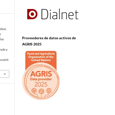
póleos
e
Proveedores de datos activos de
llus
AGRIS 2025
rado a
vu/arti