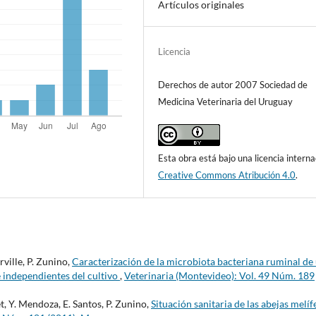
Artículos originales
Licencia
Derechos de autor 2007 Sociedad de
Medicina Veterinaria del Uruguay
Esta obra está bajo una licencia interna
Creative Commons Atribución 4.0
.
rville, P. Zunino,
Caracterización de la microbiota bacteriana ruminal de
e independientes del cultivo
,
Veterinaria (Montevideo): Vol. 49 Núm. 189
et, Y. Mendoza, E. Santos, P. Zunino,
Situación sanitaria de las abejas melíf