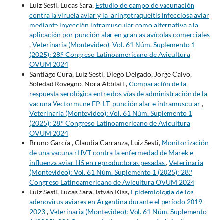
Luiz Sesti, Lucas Sara,
Estudio de campo de vacunación
contra la viruela aviar y la laringotraqueítis infecciosa aviar
mediante inyección intramuscular como alternativa a la
aplicación por punción alar en granjas avícolas comerciales
,
Veterinaria (Montevideo): Vol. 61 Núm. Suplemento 1
(2025): 28.° Congreso Latinoamericano de Avicultura
OVUM 2024
Santiago Cura, Luiz Sesti, Diego Delgado, Jorge Calvo,
Soledad Rovegno, Nora Abbiati ,
Comparación de la
respuesta serológica entre dos vías de administración de la
vacuna Vectormune FP-LT: punción alar e intramuscular
,
Veterinaria (Montevideo): Vol. 61 Núm. Suplemento 1
(2025): 28.° Congreso Latinoamericano de Avicultura
OVUM 2024
Bruno García , Claudia Carranza, Luiz Sesti,
Monitorización
de una vacuna rHVT contra la enfermedad de Marek e
influenza aviar H5 en reproductoras pesadas
,
Veterinaria
(Montevideo): Vol. 61 Núm. Suplemento 1 (2025): 28.°
Congreso Latinoamericano de Avicultura OVUM 2024
Luiz Sesti, Lucas Sara, István Kiss,
Epidemiología de los
adenovirus aviares en Argentina durante el período 2019-
2023
,
Veterinaria (Montevideo): Vol. 61 Núm. Suplemento