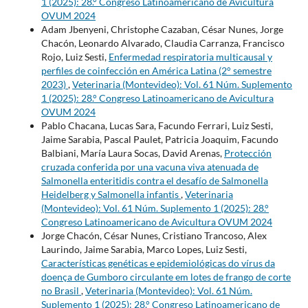
1 (2025): 28.° Congreso Latinoamericano de Avicultura
OVUM 2024
Adam Jbenyeni, Christophe Cazaban, César Nunes, Jorge
Chacón, Leonardo Alvarado, Claudia Carranza, Francisco
Rojo, Luiz Sesti,
Enfermedad respiratoria multicausal y
perfiles de coinfección en América Latina (2° semestre
2023)
,
Veterinaria (Montevideo): Vol. 61 Núm. Suplemento
1 (2025): 28.° Congreso Latinoamericano de Avicultura
OVUM 2024
Pablo Chacana, Lucas Sara, Facundo Ferrari, Luiz Sesti,
Jaime Sarabia, Pascal Paulet, Patricia Joaquim, Facundo
Balbiani, María Laura Socas, David Arenas,
Protección
cruzada conferida por una vacuna viva atenuada de
Salmonella enteritidis contra el desafío de Salmonella
Heidelberg y Salmonella infantis
,
Veterinaria
(Montevideo): Vol. 61 Núm. Suplemento 1 (2025): 28.°
Congreso Latinoamericano de Avicultura OVUM 2024
Jorge Chacón, César Nunes, Cristiano Trancoso, Alex
Laurindo, Jaime Sarabia, Marco Lopes, Luiz Sesti,
Características genéticas e epidemiológicas do vírus da
doença de Gumboro circulante em lotes de frango de corte
no Brasil
,
Veterinaria (Montevideo): Vol. 61 Núm.
Suplemento 1 (2025): 28.° Congreso Latinoamericano de