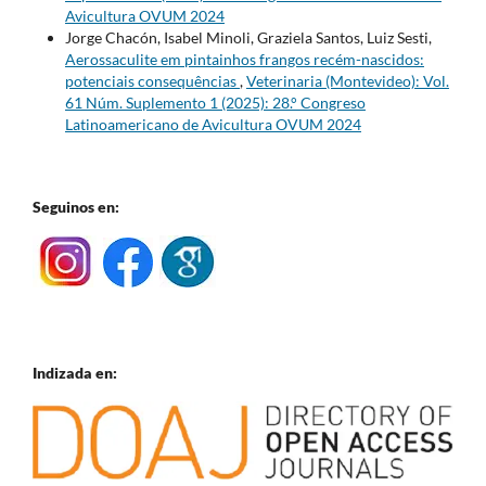
Avicultura OVUM 2024
Jorge Chacón, Isabel Minoli, Graziela Santos, Luiz Sesti,
Aerossaculite em pintainhos frangos recém-nascidos:
potenciais consequências
,
Veterinaria (Montevideo): Vol.
61 Núm. Suplemento 1 (2025): 28.° Congreso
Latinoamericano de Avicultura OVUM 2024
Seguinos en:
Indizada en: