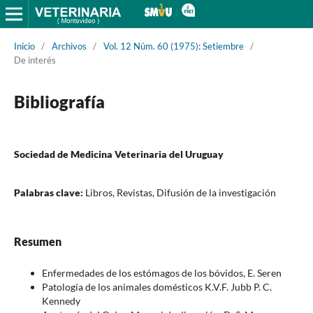
Inicio
/
Archivos
/
Vol. 12 Núm. 60 (1975): Setiembre
/
De interés
Bibliografía
Sociedad de Medicina Veterinaria del Uruguay
Palabras clave:
Libros, Revistas, Difusión de la investigación
Resumen
Enfermedades de los estómagos de los bóvidos, E. Seren
Patología de los animales domésticos K.V.F. Jubb P. C.
Kennedy