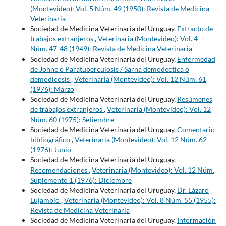
(Montevideo): Vol. 5 Núm. 49 (1950): Revista de Medicina
Veterinaria
Sociedad de Medicina Veterinaria del Uruguay,
Extracto de
trabajos extranjeros
,
Veterinaria (Montevideo): Vol. 4
Núm. 47-48 (1949): Revista de Medicina Veterinaria
Sociedad de Medicina Veterinaria del Uruguay,
Enfermedad
de Johne o Paratuberculosis / Sarna demodectica o
demodicosis
,
Veterinaria (Montevideo): Vol. 12 Núm. 61
(1976): Marzo
Sociedad de Medicina Veterinaria del Uruguay,
Resúmenes
de trabajos extranjeros
,
Veterinaria (Montevideo): Vol. 12
Núm. 60 (1975): Setiembre
Sociedad de Medicina Veterinaria del Uruguay,
Comentario
bibliográfico
,
Veterinaria (Montevideo): Vol. 12 Núm. 62
(1976): Junio
Sociedad de Medicina Veterinaria del Uruguay,
Recomendaciones
,
Veterinaria (Montevideo): Vol. 12 Núm.
Suplemento 1 (1976): Diciembre
Sociedad de Medicina Veterinaria del Uruguay,
Dr. Lázaro
Lujambio
,
Veterinaria (Montevideo): Vol. 8 Núm. 55 (1955):
Revista de Medicina Veterinaria
Sociedad de Medicina Veterinaria del Uruguay,
Información