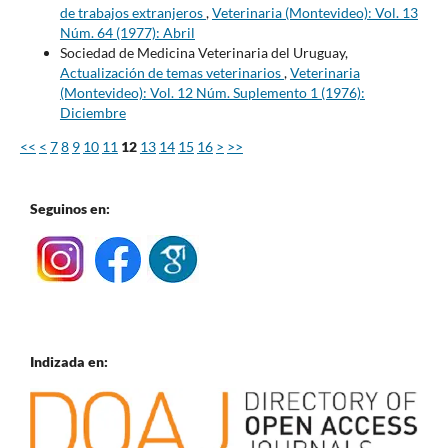
de trabajos extranjeros
,
Veterinaria (Montevideo): Vol. 13
Núm. 64 (1977): Abril
Sociedad de Medicina Veterinaria del Uruguay,
Actualización de temas veterinarios
,
Veterinaria
(Montevideo): Vol. 12 Núm. Suplemento 1 (1976):
Diciembre
<<
<
7
8
9
10
11
12
13
14
15
16
>
>>
Seguinos en:
Indizada en: