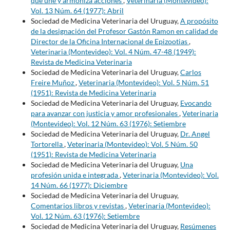
que une y armoniza acciones
,
Veterinaria (Montevideo):
Vol. 13 Núm. 64 (1977): Abril
Sociedad de Medicina Veterinaria del Uruguay,
A propósito
de la designación del Profesor Gastón Ramon en calidad de
Director de la Oficina Internacional de Epizootias
,
Veterinaria (Montevideo): Vol. 4 Núm. 47-48 (1949):
Revista de Medicina Veterinaria
Sociedad de Medicina Veterinaria del Uruguay,
Carlos
Freire Muñoz
,
Veterinaria (Montevideo): Vol. 5 Núm. 51
(1951): Revista de Medicina Veterinaria
Sociedad de Medicina Veterinaria del Uruguay,
Evocando
para avanzar con justicia y amor profesionales
,
Veterinaria
(Montevideo): Vol. 12 Núm. 63 (1976): Setiembre
Sociedad de Medicina Veterinaria del Uruguay,
Dr. Angel
Tortorella
,
Veterinaria (Montevideo): Vol. 5 Núm. 50
(1951): Revista de Medicina Veterinaria
Sociedad de Medicina Veterinaria del Uruguay,
Una
profesión unida e integrada
,
Veterinaria (Montevideo): Vol.
14 Núm. 66 (1977): Diciembre
Sociedad de Medicina Veterinaria del Uruguay,
Comentarios libros y revistas
,
Veterinaria (Montevideo):
Vol. 12 Núm. 63 (1976): Setiembre
Sociedad de Medicina Veterinaria del Uruguay,
Resúmenes