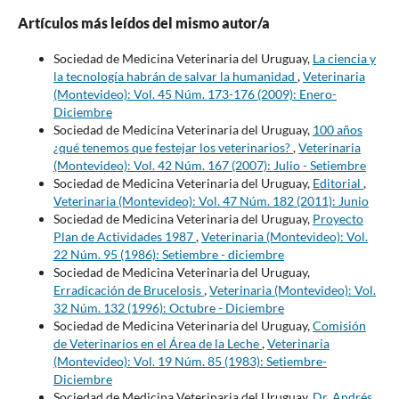
Artículos más leídos del mismo autor/a
Sociedad de Medicina Veterinaria del Uruguay,
La ciencia y
la tecnología habrán de salvar la humanidad
,
Veterinaria
(Montevideo): Vol. 45 Núm. 173-176 (2009): Enero-
Diciembre
Sociedad de Medicina Veterinaria del Uruguay,
100 años
¿qué tenemos que festejar los veterinarios?
,
Veterinaria
(Montevideo): Vol. 42 Núm. 167 (2007): Julio - Setiembre
Sociedad de Medicina Veterinaria del Uruguay,
Editorial
,
Veterinaria (Montevideo): Vol. 47 Núm. 182 (2011): Junio
Sociedad de Medicina Veterinaria del Uruguay,
Proyecto
Plan de Actividades 1987
,
Veterinaria (Montevideo): Vol.
22 Núm. 95 (1986): Setiembre - diciembre
Sociedad de Medicina Veterinaria del Uruguay,
Erradicación de Brucelosis
,
Veterinaria (Montevideo): Vol.
32 Núm. 132 (1996): Octubre - Diciembre
Sociedad de Medicina Veterinaria del Uruguay,
Comisión
de Veterinarios en el Área de la Leche
,
Veterinaria
(Montevideo): Vol. 19 Núm. 85 (1983): Setiembre-
Diciembre
Sociedad de Medicina Veterinaria del Uruguay,
Dr. Andrés