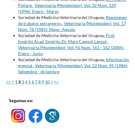
Pollack
,
Veterinaria (Montevideo): Vol. 32 Núm. 129
(1996): Enero - Marzo
Sociedad de Medicina Veterinaria del Uruguay,
Resumenes
de trabajos extranjeros
,
Veterinaria (Montevideo): Vol. 17
Núm. 76 (1981): Mayo -Agosto
Sociedad de Medicina Veterinaria del Uruguay,
Prof.
Emérito Acad. Emérito Dr. Marx Cagnoli Lansot
,
Veterinaria (Montevideo): Vol. 41 Núm. 161 - 162 (2006):
Enero - Junio
Sociedad de Medicina Veterinaria del Uruguay,
Información
gremial
,
Veterinaria (Montevideo): Vol. 22 Núm. 95 (1986):
Setiembre - diciembre
<<
<
1
2
3
4
5
6
7
8
9
10
>
>>
Seguinos en: