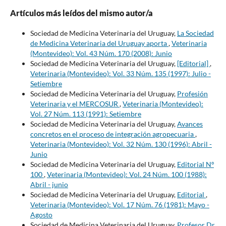
Artículos más leídos del mismo autor/a
Sociedad de Medicina Veterinaria del Uruguay,
La Sociedad
de Medicina Veterinaria del Uruguay aporta
,
Veterinaria
(Montevideo): Vol. 43 Núm. 170 (2008): Junio
Sociedad de Medicina Veterinaria del Uruguay,
[Editorial]
,
Veterinaria (Montevideo): Vol. 33 Núm. 135 (1997): Julio -
Setiembre
Sociedad de Medicina Veterinaria del Uruguay,
Profesión
Veterinaria y el MERCOSUR
,
Veterinaria (Montevideo):
Vol. 27 Núm. 113 (1991): Setiembre
Sociedad de Medicina Veterinaria del Uruguay,
Avances
concretos en el proceso de integración agropecuaria
,
Veterinaria (Montevideo): Vol. 32 Núm. 130 (1996): Abril -
Junio
Sociedad de Medicina Veterinaria del Uruguay,
Editorial Nº
100
,
Veterinaria (Montevideo): Vol. 24 Núm. 100 (1988):
Abril - junio
Sociedad de Medicina Veterinaria del Uruguay,
Editorial
,
Veterinaria (Montevideo): Vol. 17 Núm. 76 (1981): Mayo -
Agosto
Sociedad de Medicina Veterinaria del Uruguay,
Profesor Dr.