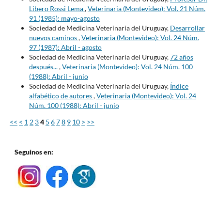
Libero Rossi Lema
,
Veterinaria (Montevideo): Vol. 21 Núm.
91 (1985): mayo-agosto
Sociedad de Medicina Veterinaria del Uruguay,
Desarrollar
nuevos caminos
,
Veterinaria (Montevideo): Vol. 24 Núm.
97 (1987): Abril - agosto
Sociedad de Medicina Veterinaria del Uruguay,
72 años
después...
,
Veterinaria (Montevideo): Vol. 24 Núm. 100
(1988): Abril - junio
Sociedad de Medicina Veterinaria del Uruguay,
Índice
alfabético de autores
,
Veterinaria (Montevideo): Vol. 24
Núm. 100 (1988): Abril - junio
<<
<
1
2
3
4
5
6
7
8
9
10
>
>>
Seguinos en: