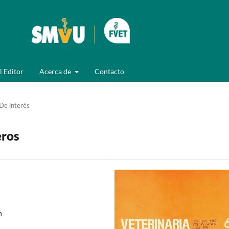
l Editor
Acerca de
Contacto
De interés
eros
n