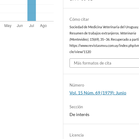
Cómo citar
Sociedad de Medicina Veterinaria del Uruguay. 
Resumen de trabajos extranjeros.
Veterinaria
(Montevideo)
,
15
(69), 35–36. Recuperado a parti
https://www.revistasmvu.com.uy/index.php/sm
cle/view/1120
Más formatos de cita
Número
Vol. 15 Núm. 69 (1979): Junio
Sección
De interés
Licencia