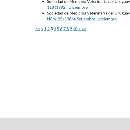
Sociedad de Medicina Veterinaria del Uruguay
118 (1992): Diciembre
Sociedad de Medicina Veterinaria del Uruguay
Núm. 95 (1986): Setiembre - diciembre
<<
<
1
2
3
4
5
6
7
8
9
10
>
>>