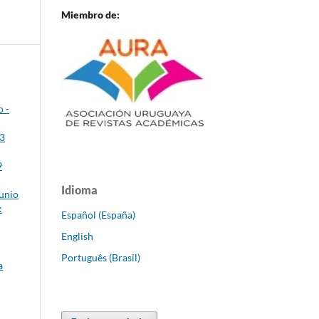
Miembro de:
o -
23
9
Idioma
Junio
:
Español (España)
English
Português (Brasil)
a