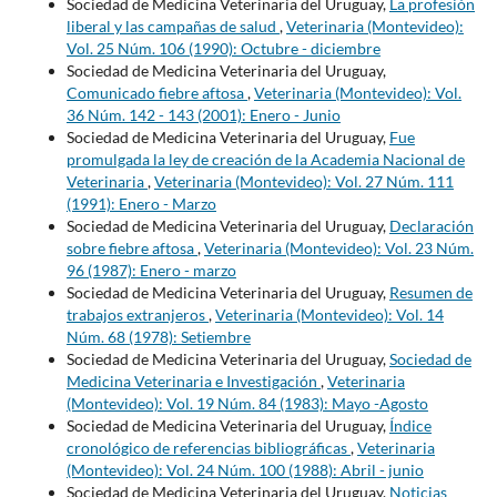
Sociedad de Medicina Veterinaria del Uruguay,
La profesión
liberal y las campañas de salud
,
Veterinaria (Montevideo):
Vol. 25 Núm. 106 (1990): Octubre - diciembre
Sociedad de Medicina Veterinaria del Uruguay,
Comunicado fiebre aftosa
,
Veterinaria (Montevideo): Vol.
36 Núm. 142 - 143 (2001): Enero - Junio
Sociedad de Medicina Veterinaria del Uruguay,
Fue
promulgada la ley de creación de la Academia Nacional de
Veterinaria
,
Veterinaria (Montevideo): Vol. 27 Núm. 111
(1991): Enero - Marzo
Sociedad de Medicina Veterinaria del Uruguay,
Declaración
sobre fiebre aftosa
,
Veterinaria (Montevideo): Vol. 23 Núm.
96 (1987): Enero - marzo
Sociedad de Medicina Veterinaria del Uruguay,
Resumen de
trabajos extranjeros
,
Veterinaria (Montevideo): Vol. 14
Núm. 68 (1978): Setiembre
Sociedad de Medicina Veterinaria del Uruguay,
Sociedad de
Medicina Veterinaria e Investigación
,
Veterinaria
(Montevideo): Vol. 19 Núm. 84 (1983): Mayo -Agosto
Sociedad de Medicina Veterinaria del Uruguay,
Índice
cronológico de referencias bibliográficas
,
Veterinaria
(Montevideo): Vol. 24 Núm. 100 (1988): Abril - junio
Sociedad de Medicina Veterinaria del Uruguay,
Noticias