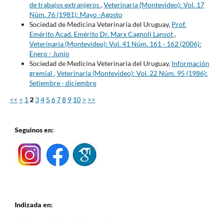
de trabajos extranjeros
,
Veterinaria (Montevideo): Vol. 17
Núm. 76 (1981): Mayo -Agosto
Sociedad de Medicina Veterinaria del Uruguay,
Prof.
Emérito Acad. Emérito Dr. Marx Cagnoli Lansot
,
Veterinaria (Montevideo): Vol. 41 Núm. 161 - 162 (2006):
Enero - Junio
Sociedad de Medicina Veterinaria del Uruguay,
Información
gremial
,
Veterinaria (Montevideo): Vol. 22 Núm. 95 (1986):
Setiembre - diciembre
<<
<
1
2
3
4
5
6
7
8
9
10
>
>>
Seguinos en:
Indizada en: