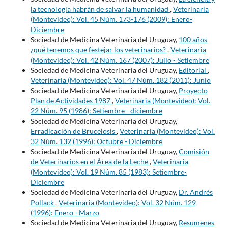
la tecnología habrán de salvar la humanidad
,
Veterinaria
(Montevideo): Vol. 45 Núm. 173-176 (2009): Enero-
Diciembre
Sociedad de Medicina Veterinaria del Uruguay,
100 años
¿qué tenemos que festejar los veterinarios?
,
Veterinaria
(Montevideo): Vol. 42 Núm. 167 (2007): Julio - Setiembre
Sociedad de Medicina Veterinaria del Uruguay,
Editorial
,
Veterinaria (Montevideo): Vol. 47 Núm. 182 (2011): Junio
Sociedad de Medicina Veterinaria del Uruguay,
Proyecto
Plan de Actividades 1987
,
Veterinaria (Montevideo): Vol.
22 Núm. 95 (1986): Setiembre - diciembre
Sociedad de Medicina Veterinaria del Uruguay,
Erradicación de Brucelosis
,
Veterinaria (Montevideo): Vol.
32 Núm. 132 (1996): Octubre - Diciembre
Sociedad de Medicina Veterinaria del Uruguay,
Comisión
de Veterinarios en el Área de la Leche
,
Veterinaria
(Montevideo): Vol. 19 Núm. 85 (1983): Setiembre-
Diciembre
Sociedad de Medicina Veterinaria del Uruguay,
Dr. Andrés
Pollack
,
Veterinaria (Montevideo): Vol. 32 Núm. 129
(1996): Enero - Marzo
Sociedad de Medicina Veterinaria del Uruguay,
Resumenes