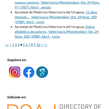
nuevos caminos
,
Veterinaria (Montevideo): Vol. 24 Núm.
97 (1987): Abril - agosto
Sociedad de Medicina Veterinaria del Uruguay,
72 años
después...
,
Veterinaria (Montevideo): Vol. 24 Núm. 100
(1988): Abril - junio
Sociedad de Medicina Veterinaria del Uruguay,
Índice
alfabético de autores
,
Veterinaria (Montevideo): Vol. 24
Núm. 100 (1988): Abril - junio
<<
<
1
2
3
4
5
6
7
8
9
10
>
>>
Seguinos en:
Indizada en: