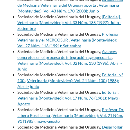
de Medicina Veterinaria del Uruguay aporta
,
Veterinaria
(Montevideo): Vol. 43 Núm. 170 (2008): Junio
Sociedad de Medicina Veterinaria del Uruguay,
[Editorial]
,
Veterinaria (Montevideo): Vol. 33 Núm. 135 (1997): Julio -
Setiembre
Sociedad de Medicina Veterinaria del Uruguay,
Profesión
Veterinaria y el MERCOSUR
,
Veterinaria (Montevideo):
Vol. 27 Núm. 113 (1991): Setiembre
Sociedad de Medicina Veterinaria del Uruguay,
Avances
concretos en el proceso de integración agropecuaria
,
Veterinaria (Montevideo): Vol. 32 Núm. 130 (1996): Abril -
Junio
Sociedad de Medicina Veterinaria del Uruguay,
Editorial Nº
100
,
Veterinaria (Montevideo): Vol. 24 Núm. 100 (1988):
Abril - junio
Sociedad de Medicina Veterinaria del Uruguay,
Editorial
,
Veterinaria (Montevideo): Vol. 17 Núm. 76 (1981): Mayo -
Agosto
Sociedad de Medicina Veterinaria del Uruguay,
Profesor Dr.
Libero Rossi Lema
,
Veterinaria (Montevideo): Vol. 21 Núm.
91 (1985): mayo-agosto
Sociedad de Medicina Veterinaria del Uruguay,
Desarrollar