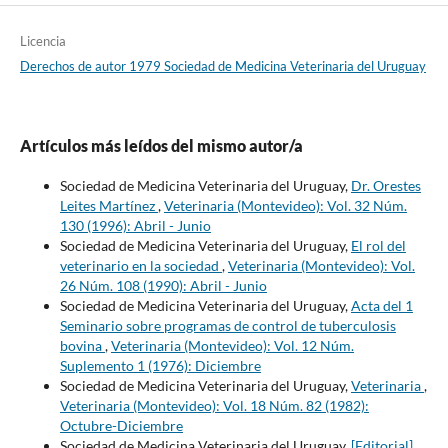
Licencia
Derechos de autor 1979 Sociedad de Medicina Veterinaria del Uruguay
Artículos más leídos del mismo autor/a
Sociedad de Medicina Veterinaria del Uruguay,
Dr. Orestes
Leites Martínez
,
Veterinaria (Montevideo): Vol. 32 Núm.
130 (1996): Abril - Junio
Sociedad de Medicina Veterinaria del Uruguay,
El rol del
veterinario en la sociedad
,
Veterinaria (Montevideo): Vol.
26 Núm. 108 (1990): Abril - Junio
Sociedad de Medicina Veterinaria del Uruguay,
Acta del 1
Seminario sobre programas de control de tuberculosis
bovina
,
Veterinaria (Montevideo): Vol. 12 Núm.
Suplemento 1 (1976): Diciembre
Sociedad de Medicina Veterinaria del Uruguay,
Veterinaria
,
Veterinaria (Montevideo): Vol. 18 Núm. 82 (1982):
Octubre-Diciembre
Sociedad de Medicina Veterinaria del Uruguay,
[Editorial]
,