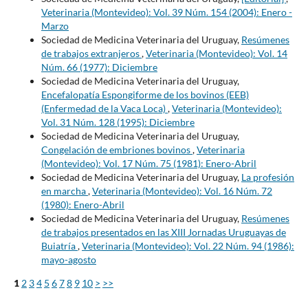
Veterinaria (Montevideo): Vol. 39 Núm. 154 (2004): Enero -
Marzo
Sociedad de Medicina Veterinaria del Uruguay,
Resúmenes
de trabajos extranjeros
,
Veterinaria (Montevideo): Vol. 14
Núm. 66 (1977): Diciembre
Sociedad de Medicina Veterinaria del Uruguay,
Encefalopatía Espongiforme de los bovinos (EEB)
(Enfermedad de la Vaca Loca)
,
Veterinaria (Montevideo):
Vol. 31 Núm. 128 (1995): Diciembre
Sociedad de Medicina Veterinaria del Uruguay,
Congelación de embriones bovinos
,
Veterinaria
(Montevideo): Vol. 17 Núm. 75 (1981): Enero-Abril
Sociedad de Medicina Veterinaria del Uruguay,
La profesión
en marcha
,
Veterinaria (Montevideo): Vol. 16 Núm. 72
(1980): Enero-Abril
Sociedad de Medicina Veterinaria del Uruguay,
Resúmenes
de trabajos presentados en las XIII Jornadas Uruguayas de
Buiatría
,
Veterinaria (Montevideo): Vol. 22 Núm. 94 (1986):
mayo-agosto
1
2
3
4
5
6
7
8
9
10
>
>>