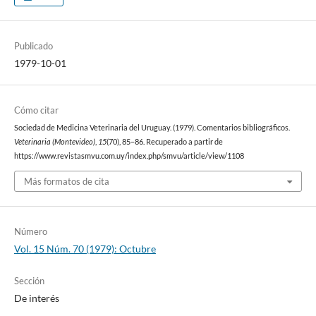
Publicado
1979-10-01
Cómo citar
Sociedad de Medicina Veterinaria del Uruguay. (1979). Comentarios bibliográficos.
Veterinaria (Montevideo)
,
15
(70), 85–86. Recuperado a partir de
https://www.revistasmvu.com.uy/index.php/smvu/article/view/1108
Más formatos de cita
Número
Vol. 15 Núm. 70 (1979): Octubre
Sección
De interés