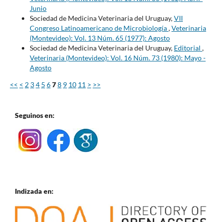
Junio
Sociedad de Medicina Veterinaria del Uruguay,
VII
Congreso Latinoamericano de Microbiología
,
Veterinaria
(Montevideo): Vol. 13 Núm. 65 (1977): Agosto
Sociedad de Medicina Veterinaria del Uruguay,
Editorial
,
Veterinaria (Montevideo): Vol. 16 Núm. 73 (1980): Mayo -
Agosto
<<
<
2
3
4
5
6
7
8
9
10
11
>
>>
Seguinos en:
Indizada en: