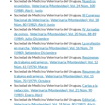
Sociedad de Medicina Veterinaria del Uruguay,
Nuestros
propósitos
,
Veterinaria (Montevideo): Vol. 24 Núm. 100
(1988): Abril - junio
Sociedad de Medicina Veterinaria del Uruguay,
III Congreso
Nacional de Veterinaria
,
Veterinaria (Montevideo): Vol. 18
Núm. 80 (1982): Abril-Junio
Sociedad de Medicina Veterinaria del Uruguay,
IV Jornadas
de ovinos
,
Veterinaria (Montevideo): Vol. 20 Núm. 88-89
(1984): Julio-Diciembre
Sociedad de Medicina Veterinaria del Uruguay,
La profesión
en marcha
,
Veterinaria (Montevideo): Vol. 16 Núm. 74
(1980): Setiembre-Diciembre
Sociedad de Medicina Veterinaria del Uruguay,
Resúmenes
de trabajos extranjeros
,
Veterinaria (Montevideo): Vol. 12
Núm. 61 (1976): Marzo
Sociedad de Medicina Veterinaria del Uruguay,
Resumen de
trabajos extranjeros
,
Veterinaria (Montevideo): Vol. 15
Núm. 70 (1979): Octubre
Sociedad de Medicina Veterinaria del Uruguay,
Cartas a la
redacción
,
Veterinaria (Montevideo): Vol. 21 Núm. 90
(1985): Enero-Abril
Sociedad de Medicina Veterinaria del Uruguay,
Editorial
,
Veterinaria (Montevideo): Vol. 18 Núm. 80 (1982): Abril-