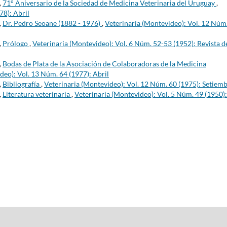
,
71° Aniversario de la Sociedad de Medicina Veterinaria del Uruguay
,
78): Abril
,
Dr. Pedro Seoane (1882 - 1976)
,
Veterinaria (Montevideo): Vol. 12 Núm
,
Prólogo
,
Veterinaria (Montevideo): Vol. 6 Núm. 52-53 (1952): Revista d
,
Bodas de Plata de la Asociación de Colaboradoras de la Medicina
deo): Vol. 13 Núm. 64 (1977): Abril
,
Bibliografía
,
Veterinaria (Montevideo): Vol. 12 Núm. 60 (1975): Setiem
,
Literatura veterinaria
,
Veterinaria (Montevideo): Vol. 5 Núm. 49 (1950):