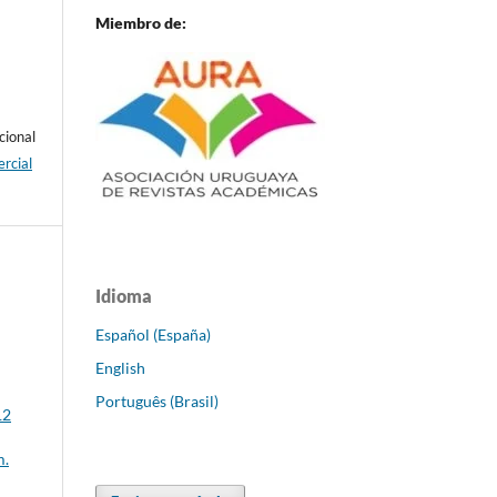
Miembro de:
cional
rcial
Idioma
Español (España)
English
Português (Brasil)
12
m.