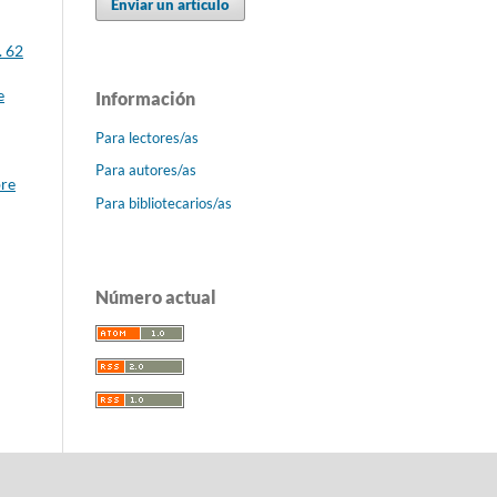
Enviar un artículo
. 62
e
Información
Para lectores/as
Para autores/as
bre
Para bibliotecarios/as
Número actual