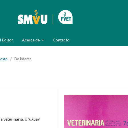
l Editor
Acerca de
Contacto
gosto
/
De interés
a veterinaria, Uruguay