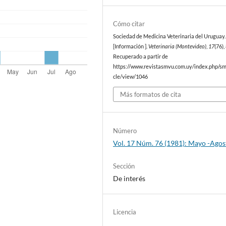
Cómo citar
Sociedad de Medicina Veterinaria del Uruguay. 
[Información ].
Veterinaria (Montevideo)
,
17
(76),
Recuperado a partir de
https://www.revistasmvu.com.uy/index.php/sm
cle/view/1046
Más formatos de cita
Número
Vol. 17 Núm. 76 (1981): Mayo -Agos
Sección
De interés
Licencia