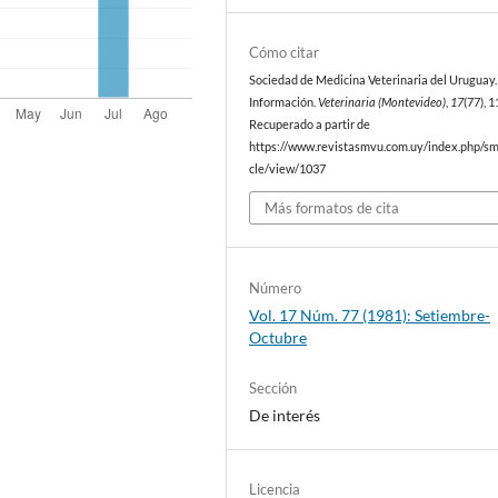
Cómo citar
Sociedad de Medicina Veterinaria del Uruguay. 
Información.
Veterinaria (Montevideo)
,
17
(77), 
Recuperado a partir de
https://www.revistasmvu.com.uy/index.php/sm
cle/view/1037
Más formatos de cita
Número
Vol. 17 Núm. 77 (1981): Setiembre-
Octubre
Sección
De interés
Licencia