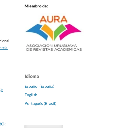
Miembro de:
cional
rcial
Idioma
Español (España)
):
English
Português (Brasil)
80):