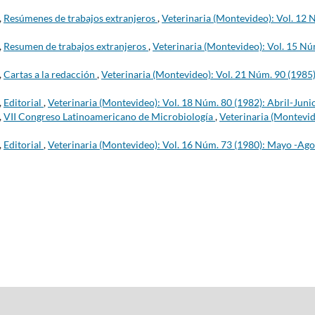
,
Resúmenes de trabajos extranjeros
,
Veterinaria (Montevideo): Vol. 12 
,
Resumen de trabajos extranjeros
,
Veterinaria (Montevideo): Vol. 15 Nú
,
Cartas a la redacción
,
Veterinaria (Montevideo): Vol. 21 Núm. 90 (1985)
,
Editorial
,
Veterinaria (Montevideo): Vol. 18 Núm. 80 (1982): Abril-Juni
,
VII Congreso Latinoamericano de Microbiología
,
Veterinaria (Montevid
,
Editorial
,
Veterinaria (Montevideo): Vol. 16 Núm. 73 (1980): Mayo -Ago