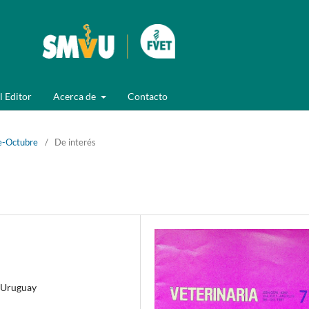
l Editor
Acerca de
Contacto
e-Octubre
/
De interés
, Uruguay