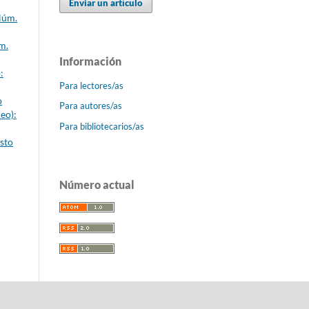
Enviar un artículo
Núm.
m.
Información
:
Para lectores/as
o
Para autores/as
eo):
Para bibliotecarios/as
sto
Número actual