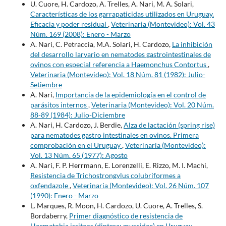
U. Cuore, H. Cardozo, A. Trelles, A. Nari, M. A. Solari,
Características de los garrapaticidas utilizados en Uruguay.
Eficacia y poder residual
,
Veterinaria (Montevideo): Vol. 43
Núm. 169 (2008): Enero - Marzo
A. Nari, C. Petraccia, M.A. Solari, H. Cardozo,
La inhibición
del desarrollo larvario en nematodes gastrointestinales de
ovinos con especial referencia a Haemonchus Contortus
,
Veterinaria (Montevideo): Vol. 18 Núm. 81 (1982): Julio-
Setiembre
A. Nari,
Importancia de la epidemiología en el control de
parásitos internos
,
Veterinaria (Montevideo): Vol. 20 Núm.
88-89 (1984): Julio-Diciembre
A. Nari, H. Cardozo, J. Berdie,
Alza de lactación (spring rise)
para nematodes gastro intestinales en ovinos. Primera
comprobación en el Uruguay
,
Veterinaria (Montevideo):
Vol. 13 Núm. 65 (1977): Agosto
A. Nari, F. P. Herrmann, E. Lorenzelli, E. Rizzo, M. I. Machi,
Resistencia de Trichostrongylus colubriformes a
oxfendazole
,
Veterinaria (Montevideo): Vol. 26 Núm. 107
(1990): Enero - Marzo
L. Marques, R. Moon, H. Cardozo, U. Cuore, A. Trelles, S.
Bordaberry,
Primer diagnóstico de resistencia de
Haematobia irritans (diptera: muscidae) en Uruguay
,