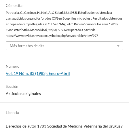
Cómo citar
Petraccia, C., Cardozo, H., Nari, A., & Solari, M. (1983). Estudios de resistencia a
garrapaticidas organofosforados (OF) en Boophilus microplus : Resultados obtenidos
en cepas de campo llegadas al C. I. Vet. "Miguel C. Rubino" durante los años 1981 y
1982.
Veterinaria (Montevideo)
,
19
(83), 5–9. Recuperado a partir de
https://www.revistasmvu.com.uy/index.php/smvu/article/view/997
Más formatos de cita
Número
Vol. 19 Núm. 83 (1983): Enero-Abril
Sección
Artículos originales
Licencia
Derechos de autor 1983 Sociedad de Medicina Veterinaria del Uruguay