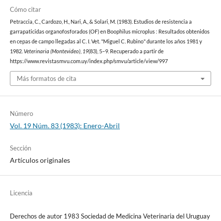
Cómo citar
Petraccia, C., Cardozo, H., Nari, A., & Solari, M. (1983). Estudios de resistencia a
garrapaticidas organofosforados (OF) en Boophilus microplus : Resultados obtenidos
en cepas de campo llegadas al C. I. Vet. "Miguel C. Rubino" durante los años 1981 y
1982.
Veterinaria (Montevideo)
,
19
(83), 5–9. Recuperado a partir de
https://www.revistasmvu.com.uy/index.php/smvu/article/view/997
Más formatos de cita
Número
Vol. 19 Núm. 83 (1983): Enero-Abril
Sección
Artículos originales
Licencia
Derechos de autor 1983 Sociedad de Medicina Veterinaria del Uruguay