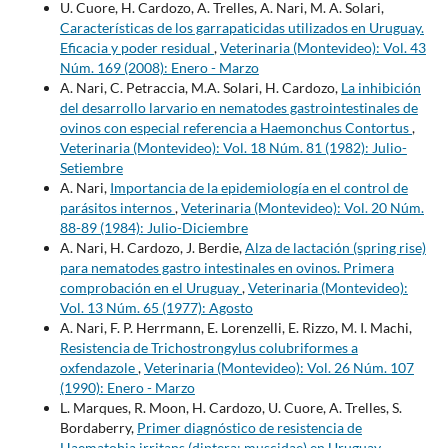
U. Cuore, H. Cardozo, A. Trelles, A. Nari, M. A. Solari,
Características de los garrapaticidas utilizados en Uruguay.
Eficacia y poder residual
,
Veterinaria (Montevideo): Vol. 43
Núm. 169 (2008): Enero - Marzo
A. Nari, C. Petraccia, M.A. Solari, H. Cardozo,
La inhibición
del desarrollo larvario en nematodes gastrointestinales de
ovinos con especial referencia a Haemonchus Contortus
,
Veterinaria (Montevideo): Vol. 18 Núm. 81 (1982): Julio-
Setiembre
A. Nari,
Importancia de la epidemiología en el control de
parásitos internos
,
Veterinaria (Montevideo): Vol. 20 Núm.
88-89 (1984): Julio-Diciembre
A. Nari, H. Cardozo, J. Berdie,
Alza de lactación (spring rise)
para nematodes gastro intestinales en ovinos. Primera
comprobación en el Uruguay
,
Veterinaria (Montevideo):
Vol. 13 Núm. 65 (1977): Agosto
A. Nari, F. P. Herrmann, E. Lorenzelli, E. Rizzo, M. I. Machi,
Resistencia de Trichostrongylus colubriformes a
oxfendazole
,
Veterinaria (Montevideo): Vol. 26 Núm. 107
(1990): Enero - Marzo
L. Marques, R. Moon, H. Cardozo, U. Cuore, A. Trelles, S.
Bordaberry,
Primer diagnóstico de resistencia de
Haematobia irritans (diptera: muscidae) en Uruguay
,