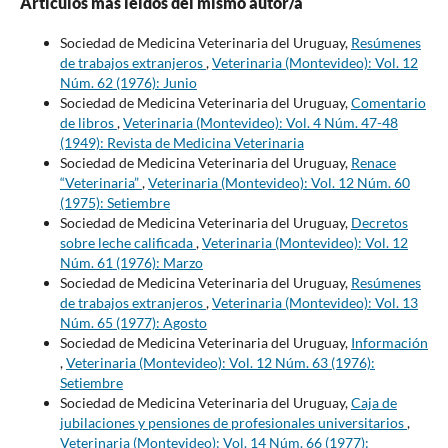
Artículos más leídos del mismo autor/a
Sociedad de Medicina Veterinaria del Uruguay,
Resúmenes
de trabajos extranjeros
,
Veterinaria (Montevideo): Vol. 12
Núm. 62 (1976): Junio
Sociedad de Medicina Veterinaria del Uruguay,
Comentario
de libros
,
Veterinaria (Montevideo): Vol. 4 Núm. 47-48
(1949): Revista de Medicina Veterinaria
Sociedad de Medicina Veterinaria del Uruguay,
Renace
“Veterinaria”
,
Veterinaria (Montevideo): Vol. 12 Núm. 60
(1975): Setiembre
Sociedad de Medicina Veterinaria del Uruguay,
Decretos
sobre leche calificada
,
Veterinaria (Montevideo): Vol. 12
Núm. 61 (1976): Marzo
Sociedad de Medicina Veterinaria del Uruguay,
Resúmenes
de trabajos extranjeros
,
Veterinaria (Montevideo): Vol. 13
Núm. 65 (1977): Agosto
Sociedad de Medicina Veterinaria del Uruguay,
Información
,
Veterinaria (Montevideo): Vol. 12 Núm. 63 (1976):
Setiembre
Sociedad de Medicina Veterinaria del Uruguay,
Caja de
jubilaciones y pensiones de profesionales universitarios
,
Veterinaria (Montevideo): Vol. 14 Núm. 66 (1977):