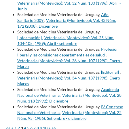
Veterinaria (Montevideo): Vol. 32 Núm. 130 (1996): Abril -
Junio
Sociedad de Medicina Veterinaria del Uruguay,
Año
Sanitario 2009
,
Veterinaria (Montevideo): Vol. 43 Núm.
172 (2008): Diciembre
Sociedad de Medicina Veterinaria del Uruguay,
[Información]
,
Veterinaria (Montevideo): Vol. 25 Núm.
104-105 (1989): Abril - setiembre
Sociedad de Medicina Veterinaria del Uruguay,
Profesión
liberal y las comisiones departamentales de salud
,
Veterinaria (Montevideo): Vol. 26 Núm. 107 (1990): Enero -
Marzo
Sociedad de Medicina Veterinaria del Uruguay,
[Editorial]
,
Veterinaria (Montevideo): Vol. 34 Núm. 137 (1998): Enero -
Marzo
Sociedad de Medicina Veterinaria del Uruguay,
Academia
Nacional de Veterinaria
,
Veterinaria (Montevideo): Vol. 28
Núm. 118 (1992): Diciembre
Sociedad de Medicina Veterinaria del Uruguay,
IV Congreso
Nacional de Veterinaria
,
Veterinaria (Montevideo): Vol. 22
Núm. 95 (1986): Setiembre - diciembre
<<
<
1
2
3
4
5
6
7
8
9
10
>
>>