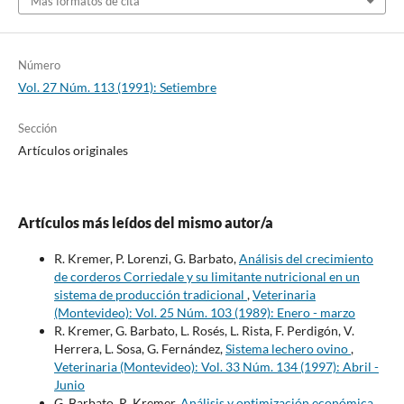
Más formatos de cita
Número
Vol. 27 Núm. 113 (1991): Setiembre
Sección
Artículos originales
Artículos más leídos del mismo autor/a
R. Kremer, P. Lorenzi, G. Barbato,
Análisis del crecimiento
de corderos Corriedale y su limitante nutricional en un
sistema de producción tradicional
,
Veterinaria
(Montevideo): Vol. 25 Núm. 103 (1989): Enero - marzo
R. Kremer, G. Barbato, L. Rosés, L. Rista, F. Perdigón, V.
Herrera, L. Sosa, G. Fernández,
Sistema lechero ovino
,
Veterinaria (Montevideo): Vol. 33 Núm. 134 (1997): Abril -
Junio
G. Barbato, R. Kremer,
Análisis y optimización económica