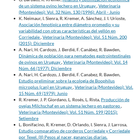
de un sistema ovino lechero en Uruguay
,
Veterinaria
(Montevideo): Vol. 32 Núm. 130 (1996): Abril - Junio
K. Neimaur, I. Sienra, R. Kremer, A. Sánchez, J. I. Urioste,
Asociación fenotípica entre diámetro promedio y su
variabilidad con otras características del vellón en
Corriedale
,
Veterinaria (Montevideo): Vol. 51 Núm. 200
(2015): Diciembre
A. Nari, H. Cardozo, J. Berdié, F. Canábez, R. Bawden,
Dinámica de población para nematodes gastrointestinales
de ovinos en Uruguay
,
Veterinaria (Montevideo): Vol. 14
Núm. 66 (1977): Diciembre
A. Nari, H. Cardozo, J. Berdié, F. Canabez, R. Bawden,
Estudio preliminar sobre la ecología de Boophilus
microplus (can) en Uruguay
,
Veterinaria (Montevideo): Vol.
15 Núm. 69 (1979): Junio
R. Kremer, J. P. Giordano, L. Rosés, L. Rista,
Producción de
ovejas Milchschaf en un sistema lechero en pastoreo
,
Veterinaria (Montevideo): Vol. 51 Núm. 199 (2015):
Setiembre
L. Bonifacino, R. Kremer, D. Orlando, I. Sienra, J. Larrosa,
Estudio comparativo de corderos Corriedale y Corriedale
por Texel. (II) Pesos al nacer, ganancias diarias.