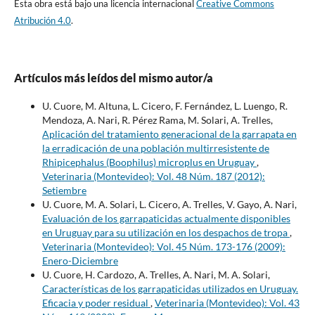
Esta obra está bajo una licencia internacional
Creative Commons
Atribución 4.0
.
Artículos más leídos del mismo autor/a
U. Cuore, M. Altuna, L. Cicero, F. Fernández, L. Luengo, R.
Mendoza, A. Nari, R. Pérez Rama, M. Solari, A. Trelles,
Aplicación del tratamiento generacional de la garrapata en
la erradicación de una población multirresistente de
Rhipicephalus (Boophilus) microplus en Uruguay
,
Veterinaria (Montevideo): Vol. 48 Núm. 187 (2012):
Setiembre
U. Cuore, M. A. Solari, L. Cicero, A. Trelles, V. Gayo, A. Nari,
Evaluación de los garrapaticidas actualmente disponibles
en Uruguay para su utilización en los despachos de tropa
,
Veterinaria (Montevideo): Vol. 45 Núm. 173-176 (2009):
Enero-Diciembre
U. Cuore, H. Cardozo, A. Trelles, A. Nari, M. A. Solari,
Características de los garrapaticidas utilizados en Uruguay.
Eficacia y poder residual
,
Veterinaria (Montevideo): Vol. 43