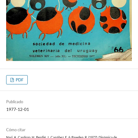
PDF
Publicado
1977-12-01
Cómo citar
Nari, A., Cardozo, H., Berdié, J., Canábez, F., & Bawden, R. (1977). Dinámica de