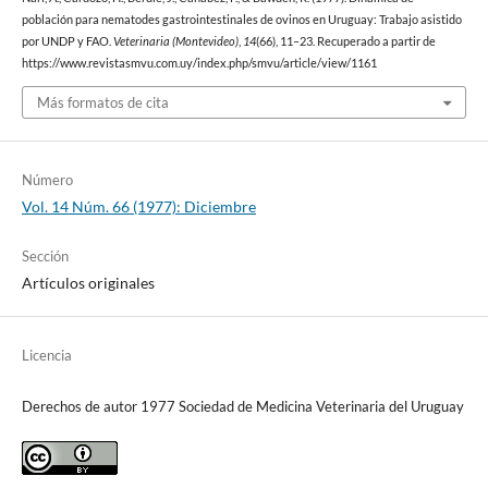
población para nematodes gastrointestinales de ovinos en Uruguay: Trabajo asistido
por UNDP y FAO.
Veterinaria (Montevideo)
,
14
(66), 11–23. Recuperado a partir de
https://www.revistasmvu.com.uy/index.php/smvu/article/view/1161
Más formatos de cita
Número
Vol. 14 Núm. 66 (1977): Diciembre
Sección
Artículos originales
Licencia
Derechos de autor 1977 Sociedad de Medicina Veterinaria del Uruguay