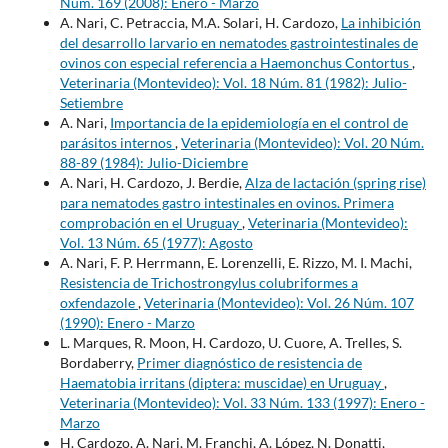
Núm. 169 (2008): Enero - Marzo
A. Nari, C. Petraccia, M.A. Solari, H. Cardozo,
La inhibición
del desarrollo larvario en nematodes gastrointestinales de
ovinos con especial referencia a Haemonchus Contortus
,
Veterinaria (Montevideo): Vol. 18 Núm. 81 (1982): Julio-
Setiembre
A. Nari,
Importancia de la epidemiología en el control de
parásitos internos
,
Veterinaria (Montevideo): Vol. 20 Núm.
88-89 (1984): Julio-Diciembre
A. Nari, H. Cardozo, J. Berdie,
Alza de lactación (spring rise)
para nematodes gastro intestinales en ovinos. Primera
comprobación en el Uruguay
,
Veterinaria (Montevideo):
Vol. 13 Núm. 65 (1977): Agosto
A. Nari, F. P. Herrmann, E. Lorenzelli, E. Rizzo, M. I. Machi,
Resistencia de Trichostrongylus colubriformes a
oxfendazole
,
Veterinaria (Montevideo): Vol. 26 Núm. 107
(1990): Enero - Marzo
L. Marques, R. Moon, H. Cardozo, U. Cuore, A. Trelles, S.
Bordaberry,
Primer diagnóstico de resistencia de
Haematobia irritans (diptera: muscidae) en Uruguay
,
Veterinaria (Montevideo): Vol. 33 Núm. 133 (1997): Enero -
Marzo
H. Cardozo, A. Nari, M. Franchi, A. López, N. Donatti,