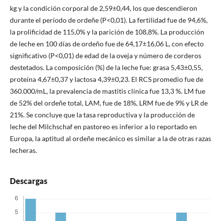
kg y la condición corporal de 2,59±0,44, los que descendieron
durante el período de or­deñe (P<0,01). La fertilidad fue de 94,6%,
la prolificidad de 115,0% y la parición de 108,8%. La producción
de le­che en 100 días de ordeño fue de 64,17±16,06 L, con efec­to
significativo (P<0,01) de edad de la oveja y número de corderos
destetados. La composición (%) de la leche fue: grasa 5,43±0,55,
proteína 4,67±0,37 y lactosa 4,39±0,23. El RCS promedio fue de
360.000/mL, la prevalencia de mastitis clínica fue 13,3 %. LM fue
de 52% del ordeñe total, LAM, fue de 18%, LRM fue de 9% y LR de
21%. Se concluye que la tasa reproductiva y la producción de
leche del Milchschaf en pastoreo es inferior a lo reportado en
Europa, la aptitud al ordeñe mecánico es similar a la de otras razas
lecheras.
Descargas