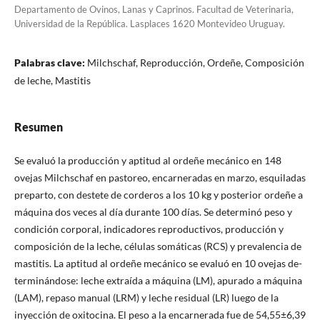
Departamento de Ovinos, Lanas y Caprinos. Facultad de Veterinaria,
Universidad de la República. Lasplaces 1620 Montevideo Uruguay.
Palabras clave:
Milchschaf, Reproducción, Ordeñe, Composición
de leche, Mastitis
Resumen
Se evaluó la producción y aptitud al ordeñe mecánico en 148
ovejas Milchschaf en pastoreo, encarneradas en mar­zo, esquiladas
preparto, con destete de corderos a los 10 kg y posterior ordeñe a
máquina dos veces al día durante 100 días. Se determinó peso y
condición corporal, indi­cadores reproductivos, producción y
composición de la leche, células somáticas (RCS) y prevalencia de
mastitis. La aptitud al ordeñe mecánico se evaluó en 10 ovejas de­
terminándose: leche extraída a máquina (LM), apurado a máquina
(LAM), repaso manual (LRM) y leche residual (LR) luego de la
inyección de oxitocina. El peso a la en­carnerada fue de 54,55±6,39