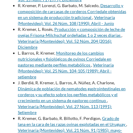
R. Kremer, P. Lorenzi, G. Barbato, M. Salcedo,
Desarrollo y
composición de carcasas de corderos Corriedale obtenidas
en un sistema de producción tradicional
,
Veterinaria
(Montevideo): Vol. 26 Núm. 108 (1990): Abril - Junio
R. Kremer, L. Rosés,
Producción y composición de leche de
ovejas Frisona-Milchschaf ordeñadas 1 o 2 veces diarias
,
Veterinaria (Montevideo): Vol. 52 Núm. 204 (2016):
Diciembre
L. Barros, R. Kremer,
Monitoreo de los cambios
nutricionales y fisiológicos de ovinos Corriedale en
pastoreo mediante perfiles metabólicos
,
Veterinaria
(Montevideo): Vol. 25 Núm. 104-105 (1989): Abril -
setiembre
J. Berdié, R. Kremer, L. Barros, A. Núñez, A. Charlone,
Dinámica de población de nematodes gastrointestinales en
corderos y su efecto sobre los perfiles metabólicos y el
crecimiento en un sistema de pastoreo continuo
,
Veterinaria (Montevideo): Vol. 27 Núm. 113 (1991):
Setiembre
R. Kremer, G. Barbato, R. Billotto, F. Perdigon,
Grado de
lana en la cara de las razas ovinas explotadas en el Uruguay
,
Veterinaria (Montevideo): Vol. 21 Núm. 91 (1985): mayo-