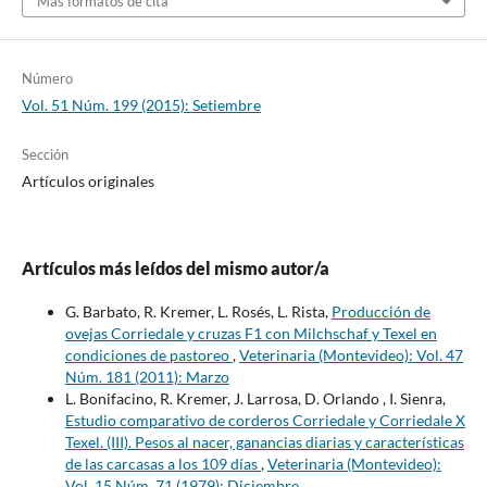
Más formatos de cita
Número
Vol. 51 Núm. 199 (2015): Setiembre
Sección
Artículos originales
Artículos más leídos del mismo autor/a
G. Barbato, R. Kremer, L. Rosés, L. Rista,
Producción de
ovejas Corriedale y cruzas F1 con Milchschaf y Texel en
condiciones de pastoreo
,
Veterinaria (Montevideo): Vol. 47
Núm. 181 (2011): Marzo
L. Bonifacino, R. Kremer, J. Larrosa, D. Orlando , I. Sienra,
Estudio comparativo de corderos Corriedale y Corriedale X
Texel. (III). Pesos al nacer, ganancias diarias y características
de las carcasas a los 109 días
,
Veterinaria (Montevideo):
Vol. 15 Núm. 71 (1979): Diciembre