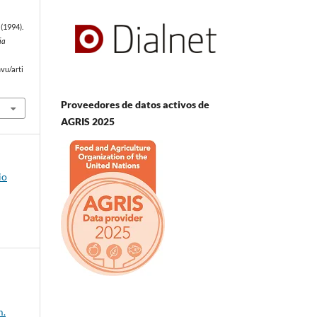
(1994).
ia
e
vu/arti
Proveedores de datos activos de
AGRIS 2025
io
m.