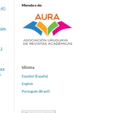
Miembro de:
 47-
Núm.
 1
Idioma
bre
:
Español (España)
English
Português (Brasil)