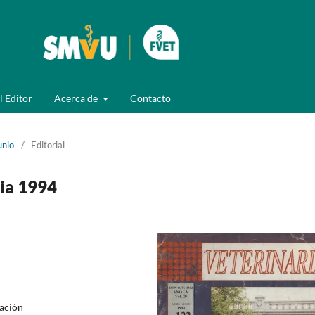
l Editor
Acerca de
Contacto
unio
/
Editorial
ia 1994
gación