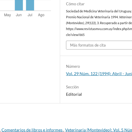
Cómo citar
Sociedad de Medicina Veterinaria del Uruguay. 
Premio Nacional de Veterinaria 1994.
Veterinar
(Montevideo)
,
29
(122), 3. Recuperado a partir d
https://www.revistasmvu.com.uy/index.php/sm
cle/view/665
Más formatos de cita
Número
Vol. 29 Núm. 122 (1994): Abril - Jun
Sección
Editorial
,
Comentarios de libros e informes
,
Veterinaria (Montevideo): Vol. 5 Nú