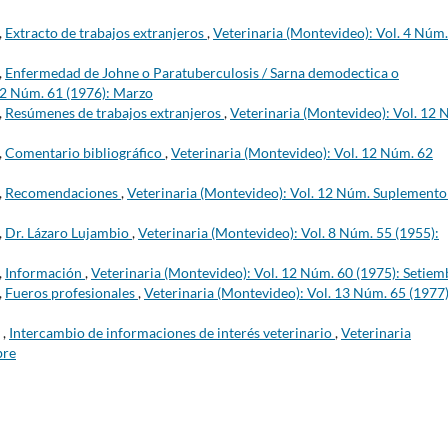
,
Extracto de trabajos extranjeros
,
Veterinaria (Montevideo): Vol. 4 Núm.
,
Enfermedad de Johne o Paratuberculosis / Sarna demodectica o
12 Núm. 61 (1976): Marzo
,
Resúmenes de trabajos extranjeros
,
Veterinaria (Montevideo): Vol. 12 
,
Comentario bibliográfico
,
Veterinaria (Montevideo): Vol. 12 Núm. 62
,
Recomendaciones
,
Veterinaria (Montevideo): Vol. 12 Núm. Suplemento
,
Dr. Lázaro Lujambio
,
Veterinaria (Montevideo): Vol. 8 Núm. 55 (1955):
,
Información
,
Veterinaria (Montevideo): Vol. 12 Núm. 60 (1975): Setiem
,
Fueros profesionales
,
Veterinaria (Montevideo): Vol. 13 Núm. 65 (1977)
 ,
Intercambio de informaciones de interés veterinario
,
Veterinaria
bre