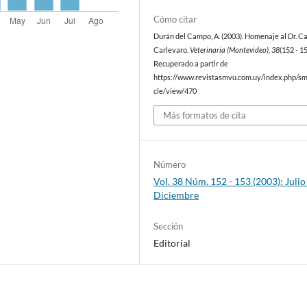
Cómo citar
Durán del Campo, A. (2003). Homenaje al Dr. Ca
Carlevaro.
Veterinaria (Montevideo)
,
38
(152 - 15
Recuperado a partir de
https://www.revistasmvu.com.uy/index.php/sm
cle/view/470
Más formatos de cita
Número
Vol. 38 Núm. 152 - 153 (2003): Julio 
Diciembre
Sección
Editorial