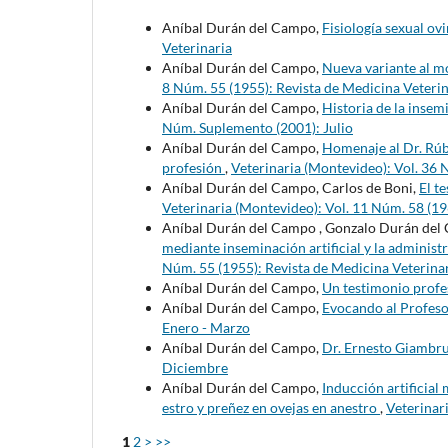
Aníbal Durán del Campo,
Fisiología sexual ov
Veterinaria
Aníbal Durán del Campo,
Nueva variante al mo
8 Núm. 55 (1955): Revista de Medicina Veterin
Aníbal Durán del Campo,
Historia de la insem
Núm. Suplemento (2001): Julio
Aníbal Durán del Campo,
Homenaje al Dr. Rúb
profesión
,
Veterinaria (Montevideo): Vol. 36 
Aníbal Durán del Campo, Carlos de Boni,
El t
Veterinaria (Montevideo): Vol. 11 Núm. 58 (19
Aníbal Durán del Campo , Gonzalo Durán del
mediante inseminación artificial y la admini
Núm. 55 (1955): Revista de Medicina Veterina
Aníbal Durán del Campo,
Un testimonio profe
Aníbal Durán del Campo,
Evocando al Profeso
Enero - Marzo
Aníbal Durán del Campo,
Dr. Ernesto Giambr
Diciembre
Aníbal Durán del Campo,
Inducción artificia
estro y preñez en ovejas en anestro
,
Veterinar
1
2
>
>>