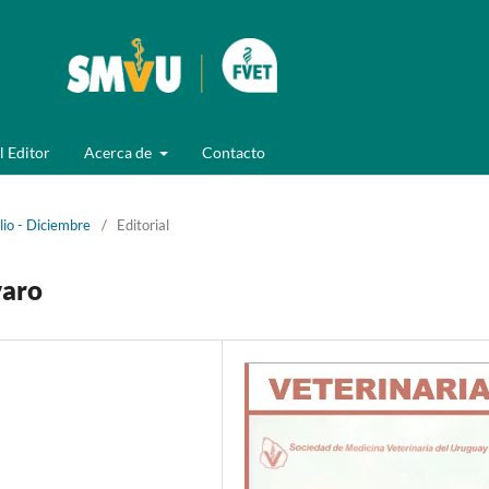
l Editor
Acerca de
Contacto
lio - Diciembre
/
Editorial
varo