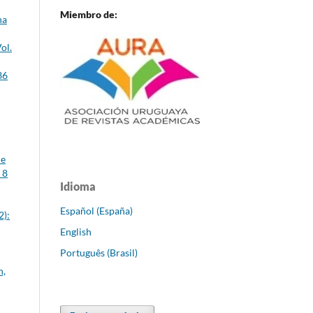
Miembro de:
na
ol.
36
le
 8
Idioma
Español (España)
2):
English
Português (Brasil)
n,