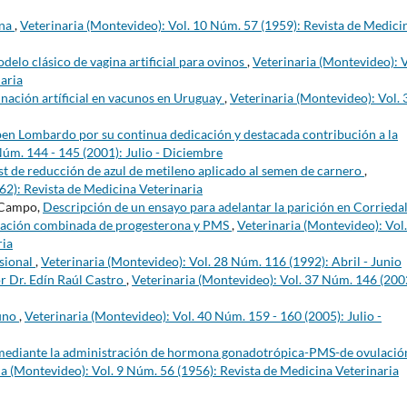
ina
,
Veterinaria (Montevideo): Vol. 10 Núm. 57 (1959): Revista de Medici
delo clásico de vagina artificial para ovinos
,
Veterinaria (Montevideo): V
aria
inación artíficial en vacunos en Uruguay
,
Veterinaria (Montevideo): Vol. 
en Lombardo por su continua dedicación y destacada contribución a la
Núm. 144 - 145 (2001): Julio - Diciembre
est de reducción de azul de metileno aplicado al semen de carnero
,
62): Revista de Medicina Veterinaria
 Campo,
Descripción de un ensayo para adelantar la parición en Corrieda
stración combinada de progesterona y PMS
,
Veterinaria (Montevideo): Vol.
ria
sional
,
Veterinaria (Montevideo): Vol. 28 Núm. 116 (1992): Abril - Junio
r Dr. Edín Raúl Castro
,
Veterinaria (Montevideo): Vol. 37 Núm. 146 (200
uno
,
Veterinaria (Montevideo): Vol. 40 Núm. 159 - 160 (2005): Julio -
l mediante la administración de hormona gonadotrópica-PMS-de ovulació
ia (Montevideo): Vol. 9 Núm. 56 (1956): Revista de Medicina Veterinaria