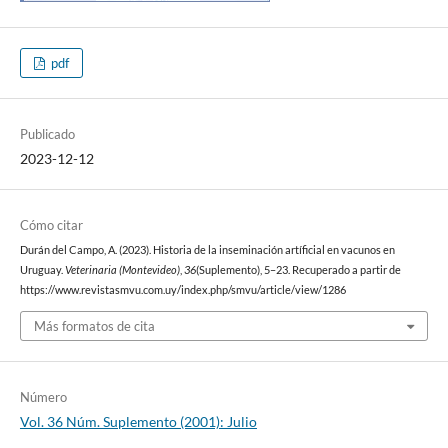
pdf
Publicado
2023-12-12
Cómo citar
Durán del Campo, A. (2023). Historia de la inseminación artíficial en vacunos en
Uruguay.
Veterinaria (Montevideo)
,
36
(Suplemento), 5–23. Recuperado a partir de
https://www.revistasmvu.com.uy/index.php/smvu/article/view/1286
Más formatos de cita
Número
Vol. 36 Núm. Suplemento (2001): Julio