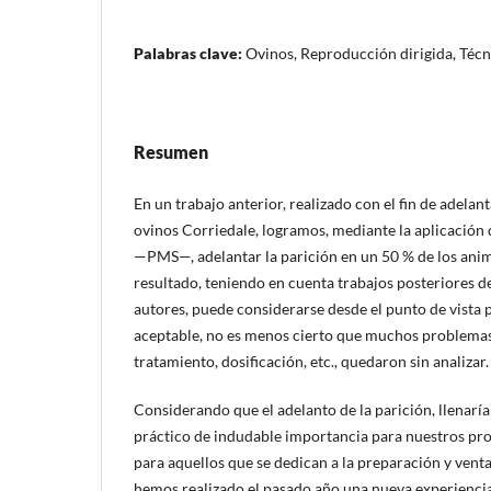
Palabras clave:
Ovinos, Reproducción dirigida, Técn
Resumen
En un trabajo anterior, realizado con el fin de adelant
ovinos Corriedale, logramos, mediante la aplicació
—PMS—, adelantar la parición en un 50 % de los anima
resultado, teniendo en cuenta trabajos posteriores d
autores, puede considerarse desde el punto de vista
aceptable, no es menos cierto que muchos problemas 
tratamiento, dosificación, etc., quedaron sin analizar.
Considerando que el adelanto de la parición, llenaría
práctico de indudable importancia para nuestros pr
para aquellos que se dedican a la preparación y vent
hemos realizado el pasado año una nueva experienci