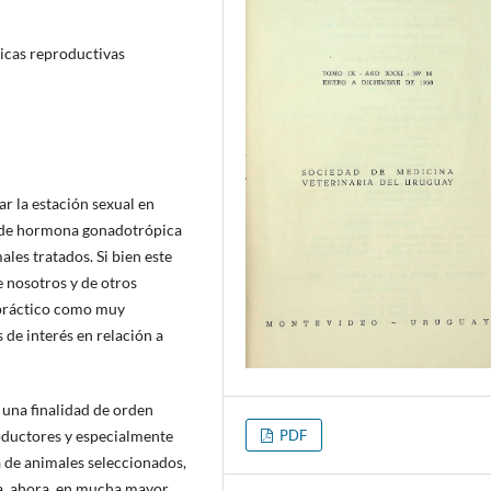
icas reproductivas
ar la estación sexual en
n de hormona gonadotrópica
les tratados. Si bien este
e nosotros y de otros
 práctico como muy
de interés en relación a
 una finalidad de orden
PDF
oductores y especialmente
a de animales seleccionados,
a, ahora, en mucha mayor