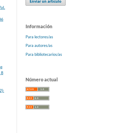
Enviar un artículo
ol.
36
Información
Para lectores/as
Para autores/as
Para bibliotecarios/as
le
 8
Número actual
2):