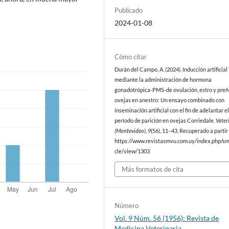
Publicado
2024-01-08
Cómo citar
Durán del Campo, A. (2024). Inducción artificial
mediante la administración de hormona
gonadotrópica-PMS-de ovulación, estro y preñ
ovejas en anestro: Un ensayo combinado con
inseminación artificial con el fin de adelantar e
período de parición en ovejas Corriedale.
Veter
(Montevideo)
,
9
(56), 11–43. Recuperado a partir
https://www.revistasmvu.com.uy/index.php/sm
cle/view/1303
Más formatos de cita
Número
Vol. 9 Núm. 56 (1956): Revista de
Medicina Veterinaria