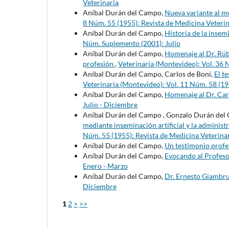
Veterinaria
Aníbal Durán del Campo,
Nueva variante al mo
8 Núm. 55 (1955): Revista de Medicina Veterin
Aníbal Durán del Campo,
Historia de la insem
Núm. Suplemento (2001): Julio
Aníbal Durán del Campo,
Homenaje al Dr. Rúb
profesión
,
Veterinaria (Montevideo): Vol. 36 
Aníbal Durán del Campo, Carlos de Boni,
El t
Veterinaria (Montevideo): Vol. 11 Núm. 58 (19
Aníbal Durán del Campo,
Homenaje al Dr. Car
Julio - Diciembre
Aníbal Durán del Campo , Gonzalo Durán del
mediante inseminación artificial y la admini
Núm. 55 (1955): Revista de Medicina Veterina
Aníbal Durán del Campo,
Un testimonio profe
Aníbal Durán del Campo,
Evocando al Profeso
Enero - Marzo
Aníbal Durán del Campo,
Dr. Ernesto Giambr
Diciembre
1
2
>
>>