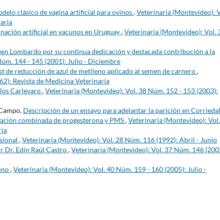
delo clásico de vagina artificial para ovinos
,
Veterinaria (Montevideo): V
aria
inación artíficial en vacunos en Uruguay
,
Veterinaria (Montevideo): Vol. 
en Lombardo por su continua dedicación y destacada contribución a la
Núm. 144 - 145 (2001): Julio - Diciembre
est de reducción de azul de metileno aplicado al semen de carnero
,
62): Revista de Medicina Veterinaria
los Carlevaro
,
Veterinaria (Montevideo): Vol. 38 Núm. 152 - 153 (2003):
 Campo,
Descripción de un ensayo para adelantar la parición en Corrieda
stración combinada de progesterona y PMS
,
Veterinaria (Montevideo): Vol.
ria
sional
,
Veterinaria (Montevideo): Vol. 28 Núm. 116 (1992): Abril - Junio
r Dr. Edín Raúl Castro
,
Veterinaria (Montevideo): Vol. 37 Núm. 146 (200
uno
,
Veterinaria (Montevideo): Vol. 40 Núm. 159 - 160 (2005): Julio -