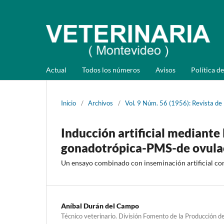
Actual
Todos los números
Avisos
Política de
Inicio
/
Archivos
/
Vol. 9 Núm. 56 (1956): Revista de
Inducción artificial mediante
gonadotrópica-PMS-de ovulaci
Un ensayo combinado con inseminación artificial con 
Aníbal Durán del Campo
Técnico veterinario. División Fomento de la Producción d