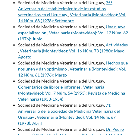
Sociedad de Medicina Veterinaria del Uruguay,
75°
Aniversario del establecimiento de los estudios
veterinarios en el Uruguay
,
Veterinaria (Montevideo): Vol.
14 Núm. 68 (1978): Setiembre
Sociedad de Medicina Veterinaria del Uruguay,
Una nueva
especialización
,
Veterinaria (Montevideo): Vol. 12 Núm. 62
(1976): Junio
Sociedad de Medicina Veterinaria del Uruguay,
Actividades
,
Veterinaria (Montevideo): Vol. 16 Núm. 73 (1980): Mayo -
Agosto
Sociedad de Medicina Veterinaria del Uruguay,
Hechos que
nos unen y dan optimismo
,
Veterinaria (Montevideo): Vol.
12 Núm. 61 (1976): Marzo
Sociedad de Medicina Veterinaria del Uruguay,
Comentarios de libros e informes
,
Veterinaria
(Montevideo): Vol. 7 Núm. 54 (1953): Revista de Medicina
Veterinaria (1953-1954)
Sociedad de Medicina Veterinaria del Uruguay,
71°
Aniversario de la Sociedad de Medicina Veterinaria del
Uruguay
,
Veterinaria (Montevideo): Vol. 14 Núm. 67
(1978): Abril
Sociedad de Medicina Veterinaria del Uruguay,
Dr. Pedro