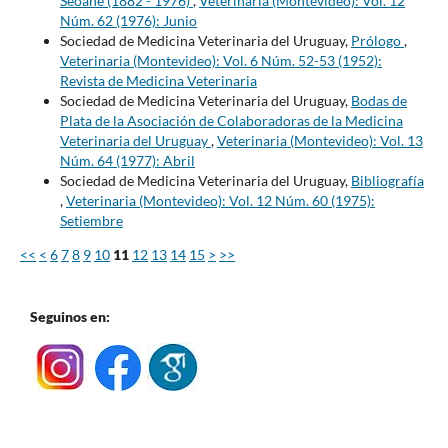
Seoane (1882 - 1976)
,
Veterinaria (Montevideo): Vol. 12
Núm. 62 (1976): Junio
Sociedad de Medicina Veterinaria del Uruguay,
Prólogo
,
Veterinaria (Montevideo): Vol. 6 Núm. 52-53 (1952):
Revista de Medicina Veterinaria
Sociedad de Medicina Veterinaria del Uruguay,
Bodas de
Plata de la Asociación de Colaboradoras de la Medicina
Veterinaria del Uruguay
,
Veterinaria (Montevideo): Vol. 13
Núm. 64 (1977): Abril
Sociedad de Medicina Veterinaria del Uruguay,
Bibliografía
,
Veterinaria (Montevideo): Vol. 12 Núm. 60 (1975):
Setiembre
<<
<
6
7
8
9
10
11
12
13
14
15
>
>>
Seguinos en: