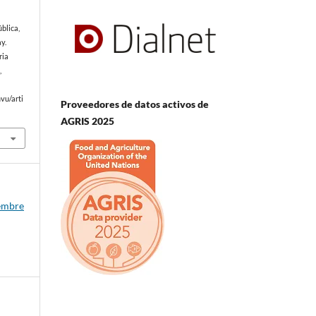
blica,
y.
ria
,
vu/arti
Proveedores de datos activos de
AGRIS 2025
iembre