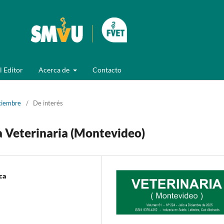
l Editor
Acerca de
Contacto
ciembre
/
De interés
ta Veterinaria (Montevideo)
ca