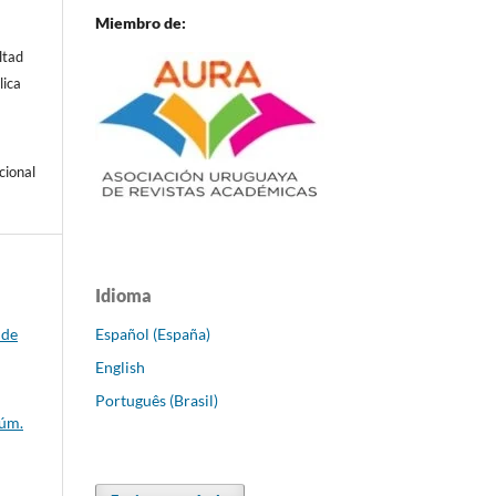
Miembro de:
ltad
lica
cional
Idioma
Español (España)
 de
English
Português (Brasil)
Núm.