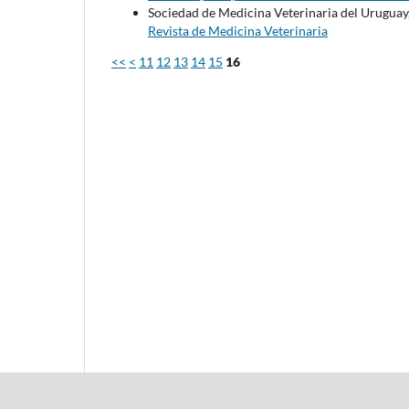
Sociedad de Medicina Veterinaria del Uruguay
Revista de Medicina Veterinaria
<<
<
11
12
13
14
15
16