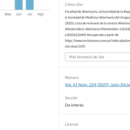
Cómo citar
Facultad de Veterinaria, Universidad de la Repú
& Sociedad de Medicina Veterinaria del Urugua
(2025). Lista de revisores de la revista Veterina
(Montevideo).
Veterinaria (Montevideo)
,
61
(224)
e20256122409. Recuperado a partir de
https://www.revistasmvu.com.uy/index.php/sm
cle/view/1595
Más formatos de cita
Número
Vol. 61 Núm. 224 (2025): Julio-Dic
Sección
De interés
Licencia