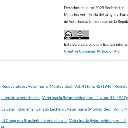
Derechos de autor 2025 Sociedad de
Medicina Veterinaria del Uruguay-Facu
de Veterinaria, Universidad de la Repúb
Esta obra está bajo una licencia interna
Creative Commons Atribución 4.0
.
,
Renovándose
,
Veterinaria (Montevideo): Vol. 4 Núm. 42 (1946): Revista
,
Literatura veterinaria
,
Veterinaria (Montevideo): Vol. 4 Núm. 43 (1947):
,
La Esterilidad en el Ganado Lechero
,
Veterinaria (Montevideo): Vol. 3 
,
III Congreso Brasileño de Veterinaria
,
Veterinaria (Montevideo): Vol. 3
ria