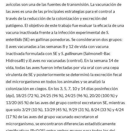
avícolas son una de las fuentes de transmisión. La vacunación de
las aves es una de las principales estrategias para el control a
través de la reducción de la colonización y excreción del
patógeno. El objetivo de este trabajo fue evaluar la eficacia de una
vacuna inactivada frente a la infección experimental de
S.
enteritidis
(SE) en gallinas ponedoras. Se consideraron dos grupos:
i
) aves vacunadas a las semanas 8 y 12 de vida con vacuna
inactivada formulada con SE y
S. gallinarum
(Salmonell-Bac
Hidrosa®) y
ii
) aves no vacunadas (control). En la semana 14 de
vida, todas las aves fueron infectadas por vía oral con una cepa
virulenta de SE y posteriormente se determinó la excreción fecal
del microrganismo en todos los animales y se analizó la
colonización en ciegos. En los 3, 5, 7, 10 y 14 días posinfección
(dpi), 18/25 (72 %), 24/25 (96 %), 24/25 (96 %), 20/20 (100 %) y
13/20 (65 %) de las aves del grupo control excretaron SE, mientras
que solo 3/29 (10 %), 13/29 (45 %), 9/29 (31 %), 8/24 (33 %) y 4/24
(17 %) de las aves del grupo vacunado excretaron el
microrganismo, se encontraron diferencias estadísticamente
significativas (P<0,05) entre ambos grupos para todos los dpi