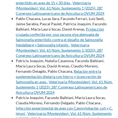
enteritidis en aves de 15 y 30 días
,
Veterinaria
(Montevideo): Vol. 61 Núm. Suplemento 1 (2025): 28.°
Congreso Latinoamericano de Avicultura OVUM 2024
Pablo Chacana, Lucas Sara, Facundo Ferrari, Luiz Sesti,
Jaime Sarabia, Pascal Paulet, Patricia Joaquim, Facundo
Balbiani, María Laura Socas, David Arenas,
Protección
cruzada conferida por una vacuna viva atenuada de
Salmonella enteritidis contra el desafío de Salmonella
Heidelberg y Salmonella infantis
,
Veterinaria
(Montevideo): Vol. 61 Núm. Suplemento 1 (2025): 28.°
Congreso Latinoamericano de Avicultura OVUM 2024
Patricia Joaquim, Natalia Casanova, Facundo Balbiani,
María Laura Socas, David Arenas, Claudio Moreno,
Fernando Delagdo, Pablo Chacana,
Relación entre la
suplementación dietaria con hierro y la excreción de
Salmonella en aves
,
Veterinaria (Montevideo): Vol. 61 Núm.
Suplemento 1 (2025): 28.° Congreso Latinoamericano de
Avicultura OVUM 2024
Patricia Joaquim, Facundo Balbiani, María Laura Socas,
Claudia Moreno, Fernando Delgado, Pablo Chacana ,
Infección experimental de aves con Campylobacter coli y C.
jejuni
,
Veterinaria (Montevideo): Vol. 61 Núm. Suplemento