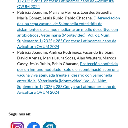
1 (2025): 28.° Congreso Latinoamericano de Avicultura
OVUM 2024
Patricia Joaquim, Mariana Herrera, Lourdes Sisquella,
María Gómez, Jesús Rubio, Pablo Chacana,
Diferenciación
de una cepa vacunal de Salmonella enteritidis de
aislamientos de campo mediante un medio de cultivo con
antibióticos
,
Veterinaria (Montevideo): Vol. 61 Núm.
Suplemento 1 (2025): 28.° Congreso Latinoamericano de
Avicultura OVUM 2024
Patricia Joaquim, Andrea Rodríguez, Facundo Balbiani,
David Arenas, María Laura Socas, Alan Wauters, Marcos
Casey, Jesús Rubio, Pablo Chacana,
Protección conferida
por un inmunomodulador solo o en combinación con una
vacuna viva atenuada frente al desafío con Salmonella
enteritidis
,
Veterinaria (Montevideo): Vol. 61 Núm.
Suplemento 1 (2025): 28.° Congreso Latinoamericano de
Avicultura OVUM 2024
Seguinos en: