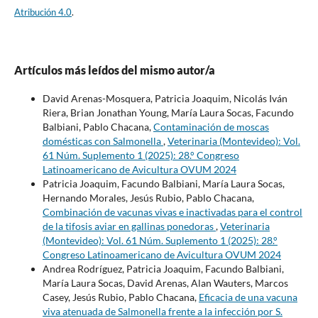
Atribución 4.0
.
Artículos más leídos del mismo autor/a
David Arenas-Mosquera, Patricia Joaquim, Nicolás Iván
Riera, Brian Jonathan Young, María Laura Socas, Facundo
Balbiani, Pablo Chacana,
Contaminación de moscas
domésticas con Salmonella
,
Veterinaria (Montevideo): Vol.
61 Núm. Suplemento 1 (2025): 28.° Congreso
Latinoamericano de Avicultura OVUM 2024
Patricia Joaquim, Facundo Balbiani, María Laura Socas,
Hernando Morales, Jesús Rubio, Pablo Chacana,
Combinación de vacunas vivas e inactivadas para el control
de la tifosis aviar en gallinas ponedoras
,
Veterinaria
(Montevideo): Vol. 61 Núm. Suplemento 1 (2025): 28.°
Congreso Latinoamericano de Avicultura OVUM 2024
Andrea Rodríguez, Patricia Joaquim, Facundo Balbiani,
María Laura Socas, David Arenas, Alan Wauters, Marcos
Casey, Jesús Rubio, Pablo Chacana,
Eficacia de una vacuna
viva atenuada de Salmonella frente a la infección por S.