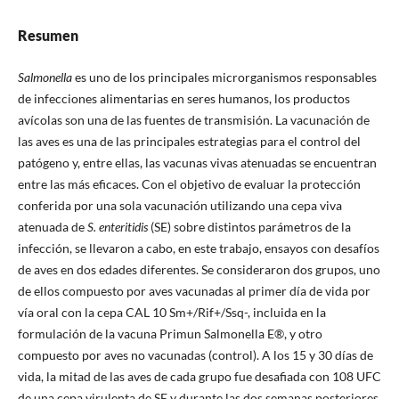
Resumen
Salmonella
es uno de los principales microrganismos responsables
de infecciones alimentarias en seres humanos, los productos
avícolas son una de las fuentes de transmisión. La vacunación de
las aves es una de las principales estrategias para el control del
patógeno y, entre ellas, las vacunas vivas atenuadas se encuentran
entre las más eficaces. Con el objetivo de evaluar la protección
conferida por una sola vacunación utilizando una cepa viva
atenuada de
S. enteritidis
(SE) sobre distintos parámetros de la
infección, se llevaron a cabo, en este trabajo, ensayos con desafíos
de aves en dos edades diferentes. Se consideraron dos grupos, uno
de ellos compuesto por aves vacunadas al primer día de vida por
vía oral con la cepa CAL 10 Sm+/Rif+/Ssq-, incluida en la
formulación de la vacuna Primun Salmonella E®, y otro
compuesto por aves no vacunadas (control). A los 15 y 30 días de
vida, la mitad de las aves de cada grupo fue desafiada con 108 UFC
de una cepa virulenta de SE y durante las dos semanas posteriores