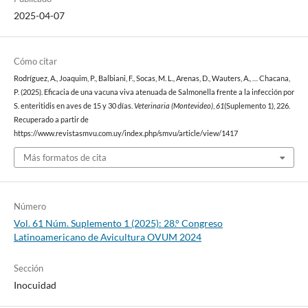
2025-04-07
Cómo citar
Rodríguez, A., Joaquim, P., Balbiani, F., Socas, M. L., Arenas, D., Wauters, A., … Chacana,
P. (2025). Eficacia de una vacuna viva atenuada de Salmonella frente a la infección por
S. enteritidis en aves de 15 y 30 días.
Veterinaria (Montevideo)
,
61
(Suplemento 1), 226.
Recuperado a partir de
https://www.revistasmvu.com.uy/index.php/smvu/article/view/1417
Más formatos de cita
Número
Vol. 61 Núm. Suplemento 1 (2025): 28.° Congreso
Latinoamericano de Avicultura OVUM 2024
Sección
Inocuidad