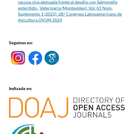
vacuna viva atenuada frente al desafío con Salmonella
enteritidis
,
Veterinaria (Montevideo): Vol. 61 Núm.
Suplemento 1 (2025): 28.° Congreso Latinoamericano de
Avicultura OVUM 2024
Seguinos en:
Indizada en: