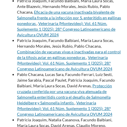
Patricia Joaquim, Facundo Balbiani, María Laura Socas,
Ante Blazevic, Hernando Morales, Jesús Rubio, Pablo
Chacana,
Eficacia de una vacuna inactivada bivalente de
Salmonella frente a la infección por S. enteritidis en gallinas
ponedoras
,
Veterinaria (Montevideo): Vol. 61 Núm.
Suplemento 1 (2025): 28.° Congreso Latinoamericano de
Avicultura OVUM 2024
Patricia Joaquim, Facundo Balbiani, María Laura Socas,
Hernando Morales, Jesús Rubio, Pablo Chacana,
Combinación de vacunas vivas e inactivadas para el control
de la tifosis aviar en gallinas ponedoras
,
Veterinaria
(Montevideo): Vol. 61 Núm. Suplemento 1 (2025): 28.°
Congreso Latinoamericano de Avicultura OVUM 2024
Pablo Chacana, Lucas Sara, Facundo Ferrari, Luiz Sesti,
Jaime Sarabia, Pascal Paulet, Patricia Joaquim, Facundo
Balbiani, María Laura Socas, David Arenas,
Protección
cruzada conferida por una vacuna viva atenuada de
Salmonella enteritidis contra el desafío de Salmonella
Heidelberg y Salmonella infantis
,
Veterinaria
(Montevideo): Vol. 61 Núm. Suplemento 1 (2025): 28.°
Congreso Latinoamericano de Avicultura OVUM 2024
Patricia Joaquim, Natalia Casanova, Facundo Balbiani,
María Laura Socas, David Arenas, Claudio Moreno,