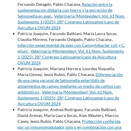
Fernando Delagdo, Pablo Chacana,
Relación entre la
suplementación dietaria con hierro y la excreción de
Salmonella en aves
,
Veterinaria (Montevideo): Vol. 61 Núm.
Suplemento 1 (2025): 28.° Congreso Latinoamericano de
Avicultura OVUM 2024
Patricia Joaquim, Facundo Balbiani, María Laura Socas,
Claudia Moreno, Fernando Delgado, Pablo Chacana ,
Infección experimental de aves con Campylobacter coli y C.
jejuni
,
Veterinaria (Montevideo): Vol. 61 Núm. Suplemento
1 (2025): 28.° Congreso Latinoamericano de Avicultura
OVUM 2024
Patricia Joaquim, Mariana Herrera, Lourdes Sisquella,
María Gómez, Jesús Rubio, Pablo Chacana,
Diferenciación
de una cepa vacunal de Salmonella enteritidis de
aislamientos de campo mediante un medio de cultivo con
antibióticos
,
Veterinaria (Montevideo): Vol. 61 Núm.
Suplemento 1 (2025): 28.° Congreso Latinoamericano de
Avicultura OVUM 2024
Patricia Joaquim, Andrea Rodríguez, Facundo Balbiani,
David Arenas, María Laura Socas, Alan Wauters, Marcos
Casey, Jesús Rubio, Pablo Chacana,
Protección conferida
por un inmunomodulador solo o en combinación con una