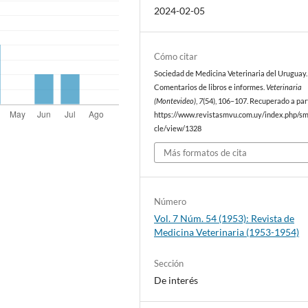
2024-02-05
Cómo citar
Sociedad de Medicina Veterinaria del Uruguay. 
Comentarios de libros e informes.
Veterinaria
(Montevideo)
,
7
(54), 106–107. Recuperado a par
https://www.revistasmvu.com.uy/index.php/sm
cle/view/1328
Más formatos de cita
Número
Vol. 7 Núm. 54 (1953): Revista de
Medicina Veterinaria (1953-1954)
Sección
De interés