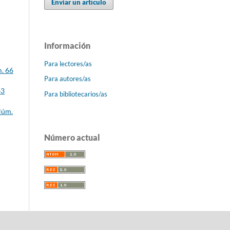
Enviar un artículo
Información
Para lectores/as
m. 66
Para autores/as
63
Para bibliotecarios/as
Núm.
Número actual