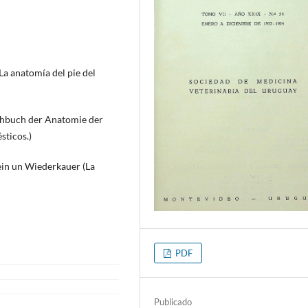
La anatomía del pie del
ehbuch der Anatomie der
sticos.)
in un Wiederkauer (La
PDF
Publicado