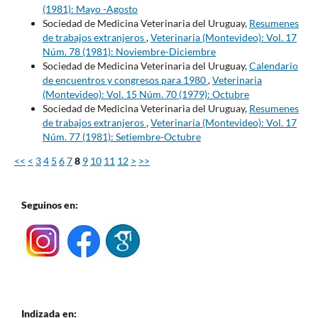
(1981): Mayo -Agosto
Sociedad de Medicina Veterinaria del Uruguay,
Resumenes
de trabajos extranjeros
,
Veterinaria (Montevideo): Vol. 17
Núm. 78 (1981): Noviembre-Diciembre
Sociedad de Medicina Veterinaria del Uruguay,
Calendario
de encuentros y congresos para 1980
,
Veterinaria
(Montevideo): Vol. 15 Núm. 70 (1979): Octubre
Sociedad de Medicina Veterinaria del Uruguay,
Resumenes
de trabajos extranjeros
,
Veterinaria (Montevideo): Vol. 17
Núm. 77 (1981): Setiembre-Octubre
<<
<
3
4
5
6
7
8
9
10
11
12
>
>>
Seguinos en:
Indizada en: