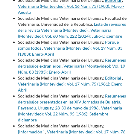
Sociedad de Medicina Veterinaria del Uruguay,
Editorial
,
Veterinaria (Montevideo): Vol. 16 Núm. 73 (1980): Mayo -
Agosto
Sociedad de Medicina Veterinaria del Uruguay, Facultad de
Veterinaria. Universidad de la República,
Lista de revisores
de la revista Veterinaria (Montevideo)
,
Veterinaria
(Montevideo): Vol. 60 Núm. 222 (2024): Julio-Diciembre
Sociedad de Medicina Veterinaria del Uruguay,
Porque
somos todos
,
Veterinaria (Montevideo): Vol. 19 Núm. 83
(1983): Enero-Abril
Sociedad de Medicina Veterinaria del Uruguay,
Resumenes
de trabajos extranjeros
,
Veterinaria (Montevideo): Vol. 19
Núm. 83 (1983): Enero-Abril
Sociedad de Medicina Veterinaria del Uruguay,
Editorial
,
Veterinaria (Montevideo): Vol. 17 Núm. 75 (1981): Enero-
Abril
Sociedad de Medicina Veterinaria del Uruguay,
Resúmenes
de trabajos presentados en las XIV Jornadas de Buiatría,
Paysandú, Uruguay, 28-30 de mayo de 1986
,
Veterinaria
(Montevideo): Vol. 22 Núm. 95 (1986): Setiembre -
diciembre
Sociedad de Medicina Veterinaria del Uruguay,
[Información ]
,
Veterinaria (Montevideo): Vol. 17 Núm. 76