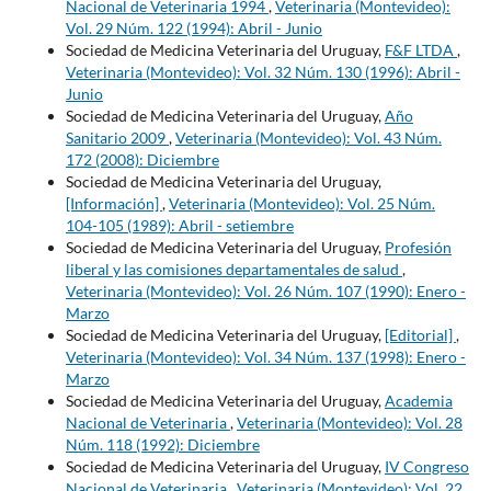
Nacional de Veterinaria 1994
,
Veterinaria (Montevideo):
Vol. 29 Núm. 122 (1994): Abril - Junio
Sociedad de Medicina Veterinaria del Uruguay,
F&F LTDA
,
Veterinaria (Montevideo): Vol. 32 Núm. 130 (1996): Abril -
Junio
Sociedad de Medicina Veterinaria del Uruguay,
Año
Sanitario 2009
,
Veterinaria (Montevideo): Vol. 43 Núm.
172 (2008): Diciembre
Sociedad de Medicina Veterinaria del Uruguay,
[Información]
,
Veterinaria (Montevideo): Vol. 25 Núm.
104-105 (1989): Abril - setiembre
Sociedad de Medicina Veterinaria del Uruguay,
Profesión
liberal y las comisiones departamentales de salud
,
Veterinaria (Montevideo): Vol. 26 Núm. 107 (1990): Enero -
Marzo
Sociedad de Medicina Veterinaria del Uruguay,
[Editorial]
,
Veterinaria (Montevideo): Vol. 34 Núm. 137 (1998): Enero -
Marzo
Sociedad de Medicina Veterinaria del Uruguay,
Academia
Nacional de Veterinaria
,
Veterinaria (Montevideo): Vol. 28
Núm. 118 (1992): Diciembre
Sociedad de Medicina Veterinaria del Uruguay,
IV Congreso
Nacional de Veterinaria
,
Veterinaria (Montevideo): Vol. 22