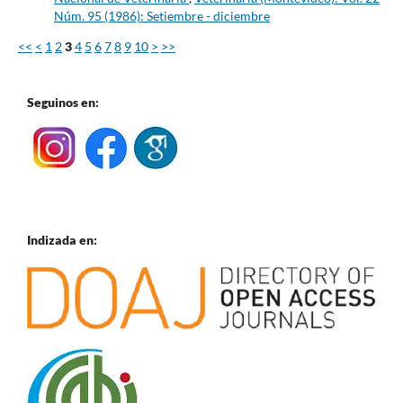
Núm. 95 (1986): Setiembre - diciembre
<<
<
1
2
3
4
5
6
7
8
9
10
>
>>
Seguinos en:
Indizada en: