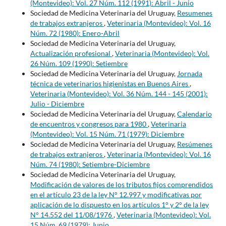
(Montevideo): Vol. 27 Núm. 112 (1991): Abril - Junio
Sociedad de Medicina Veterinaria del Uruguay,
Resumenes
de trabajos extranjeros
,
Veterinaria (Montevideo): Vol. 16
Núm. 72 (1980): Enero-Abril
Sociedad de Medicina Veterinaria del Uruguay,
Actualización profesional
,
Veterinaria (Montevideo): Vol.
26 Núm. 109 (1990): Setiembre
Sociedad de Medicina Veterinaria del Uruguay,
Jornada
técnica de veterinarios higienistas en Buenos Aires
,
Veterinaria (Montevideo): Vol. 36 Núm. 144 - 145 (2001):
Julio - Diciembre
Sociedad de Medicina Veterinaria del Uruguay,
Calendario
de encuentros y congresos para 1980
,
Veterinaria
(Montevideo): Vol. 15 Núm. 71 (1979): Diciembre
Sociedad de Medicina Veterinaria del Uruguay,
Resúmenes
de trabajos extranjeros
,
Veterinaria (Montevideo): Vol. 16
Núm. 74 (1980): Setiembre-Diciembre
Sociedad de Medicina Veterinaria del Uruguay,
Modificación de valores de los tributos fijos comprendidos
en el artículo 23 de la ley N° 12.997 y modificativas por
aplicación de lo dispuesto en los artículos 1° y 2° de la ley
N° 14.552 del 11/08/1976
,
Veterinaria (Montevideo): Vol.
15 Núm. 69 (1979): Junio