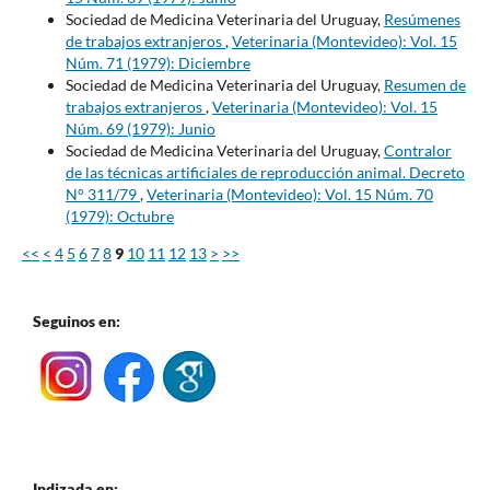
Sociedad de Medicina Veterinaria del Uruguay,
Resúmenes
de trabajos extranjeros
,
Veterinaria (Montevideo): Vol. 15
Núm. 71 (1979): Diciembre
Sociedad de Medicina Veterinaria del Uruguay,
Resumen de
trabajos extranjeros
,
Veterinaria (Montevideo): Vol. 15
Núm. 69 (1979): Junio
Sociedad de Medicina Veterinaria del Uruguay,
Contralor
de las técnicas artificiales de reproducción animal. Decreto
N° 311/79
,
Veterinaria (Montevideo): Vol. 15 Núm. 70
(1979): Octubre
<<
<
4
5
6
7
8
9
10
11
12
13
>
>>
Seguinos en:
Indizada en: