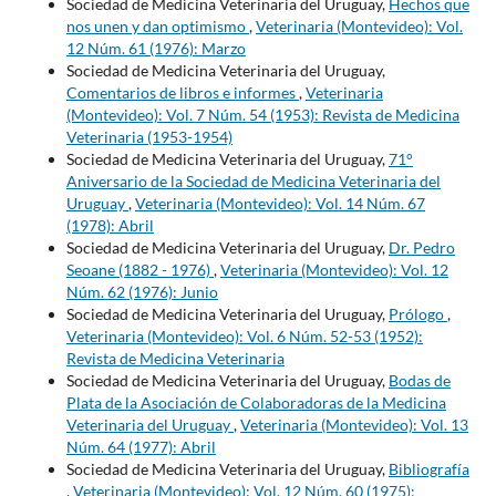
Sociedad de Medicina Veterinaria del Uruguay,
Hechos que
nos unen y dan optimismo
,
Veterinaria (Montevideo): Vol.
12 Núm. 61 (1976): Marzo
Sociedad de Medicina Veterinaria del Uruguay,
Comentarios de libros e informes
,
Veterinaria
(Montevideo): Vol. 7 Núm. 54 (1953): Revista de Medicina
Veterinaria (1953-1954)
Sociedad de Medicina Veterinaria del Uruguay,
71°
Aniversario de la Sociedad de Medicina Veterinaria del
Uruguay
,
Veterinaria (Montevideo): Vol. 14 Núm. 67
(1978): Abril
Sociedad de Medicina Veterinaria del Uruguay,
Dr. Pedro
Seoane (1882 - 1976)
,
Veterinaria (Montevideo): Vol. 12
Núm. 62 (1976): Junio
Sociedad de Medicina Veterinaria del Uruguay,
Prólogo
,
Veterinaria (Montevideo): Vol. 6 Núm. 52-53 (1952):
Revista de Medicina Veterinaria
Sociedad de Medicina Veterinaria del Uruguay,
Bodas de
Plata de la Asociación de Colaboradoras de la Medicina
Veterinaria del Uruguay
,
Veterinaria (Montevideo): Vol. 13
Núm. 64 (1977): Abril
Sociedad de Medicina Veterinaria del Uruguay,
Bibliografía
,
Veterinaria (Montevideo): Vol. 12 Núm. 60 (1975):