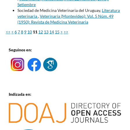
Setiembre
Sociedad de Medicina Veterinaria del Uruguay,
Literatura
veterinaria
,
Veterinaria (Montevideo): Vol. 5 Núm. 49
(1950): Revista de Medicina Veterinaria
<<
<
6
7
8
9
10
11
12
13
14
15
>
>>
Seguinos en:
Indizada en: