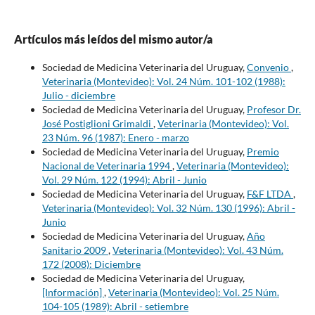
Artículos más leídos del mismo autor/a
Sociedad de Medicina Veterinaria del Uruguay,
Convenio
,
Veterinaria (Montevideo): Vol. 24 Núm. 101-102 (1988):
Julio - diciembre
Sociedad de Medicina Veterinaria del Uruguay,
Profesor Dr.
José Postiglioni Grimaldi
,
Veterinaria (Montevideo): Vol.
23 Núm. 96 (1987): Enero - marzo
Sociedad de Medicina Veterinaria del Uruguay,
Premio
Nacional de Veterinaria 1994
,
Veterinaria (Montevideo):
Vol. 29 Núm. 122 (1994): Abril - Junio
Sociedad de Medicina Veterinaria del Uruguay,
F&F LTDA
,
Veterinaria (Montevideo): Vol. 32 Núm. 130 (1996): Abril -
Junio
Sociedad de Medicina Veterinaria del Uruguay,
Año
Sanitario 2009
,
Veterinaria (Montevideo): Vol. 43 Núm.
172 (2008): Diciembre
Sociedad de Medicina Veterinaria del Uruguay,
[Información]
,
Veterinaria (Montevideo): Vol. 25 Núm.
104-105 (1989): Abril - setiembre