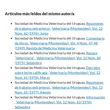
Artículos más leídos del mismo autor/a
Sociedad de Medicina Veterinaria del Uruguay,
Resúmenes
de trabajos extranjeros
,
Veterinaria (Montevideo): Vol. 12
Núm. 62 (1976): Junio
Sociedad de Medicina Veterinaria del Uruguay,
Comentario
de libros
,
Veterinaria (Montevideo): Vol. 4 Núm. 47-48
(1949): Revista de Medicina Veterinaria
Sociedad de Medicina Veterinaria del Uruguay,
Renace
“Veterinaria”
,
Veterinaria (Montevideo): Vol. 12 Núm. 60
(1975): Setiembre
Sociedad de Medicina Veterinaria del Uruguay,
Decretos
sobre leche calificada
,
Veterinaria (Montevideo): Vol. 12
Núm. 61 (1976): Marzo
Sociedad de Medicina Veterinaria del Uruguay,
Resúmenes
de trabajos extranjeros
,
Veterinaria (Montevideo): Vol. 13
Núm. 65 (1977): Agosto
Sociedad de Medicina Veterinaria del Uruguay,
Información
,
Veterinaria (Montevideo): Vol. 12 Núm. 63 (1976):
Setiembre