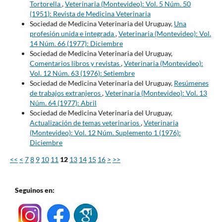
Tortorella
,
Veterinaria (Montevideo): Vol. 5 Núm. 50
(1951): Revista de Medicina Veterinaria
Sociedad de Medicina Veterinaria del Uruguay,
Una
profesión unida e integrada
,
Veterinaria (Montevideo): Vol.
14 Núm. 66 (1977): Diciembre
Sociedad de Medicina Veterinaria del Uruguay,
Comentarios libros y revistas
,
Veterinaria (Montevideo):
Vol. 12 Núm. 63 (1976): Setiembre
Sociedad de Medicina Veterinaria del Uruguay,
Resúmenes
de trabajos extranjeros
,
Veterinaria (Montevideo): Vol. 13
Núm. 64 (1977): Abril
Sociedad de Medicina Veterinaria del Uruguay,
Actualización de temas veterinarios
,
Veterinaria
(Montevideo): Vol. 12 Núm. Suplemento 1 (1976):
Diciembre
<<
<
7
8
9
10
11
12
13
14
15
16
>
>>
Seguinos en: