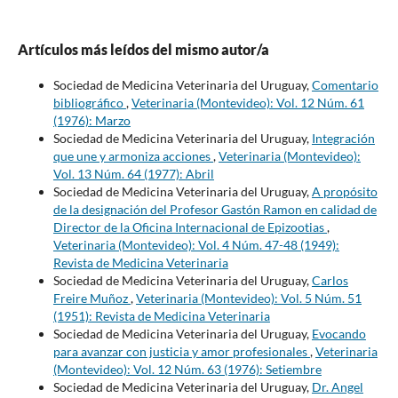
Artículos más leídos del mismo autor/a
Sociedad de Medicina Veterinaria del Uruguay,
Comentario
bibliográfico
,
Veterinaria (Montevideo): Vol. 12 Núm. 61
(1976): Marzo
Sociedad de Medicina Veterinaria del Uruguay,
Integración
que une y armoniza acciones
,
Veterinaria (Montevideo):
Vol. 13 Núm. 64 (1977): Abril
Sociedad de Medicina Veterinaria del Uruguay,
A propósito
de la designación del Profesor Gastón Ramon en calidad de
Director de la Oficina Internacional de Epizootias
,
Veterinaria (Montevideo): Vol. 4 Núm. 47-48 (1949):
Revista de Medicina Veterinaria
Sociedad de Medicina Veterinaria del Uruguay,
Carlos
Freire Muñoz
,
Veterinaria (Montevideo): Vol. 5 Núm. 51
(1951): Revista de Medicina Veterinaria
Sociedad de Medicina Veterinaria del Uruguay,
Evocando
para avanzar con justicia y amor profesionales
,
Veterinaria
(Montevideo): Vol. 12 Núm. 63 (1976): Setiembre
Sociedad de Medicina Veterinaria del Uruguay,
Dr. Angel