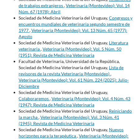
de trabajos extranjeros
,
Veterinaria (Montevideo): Vol. 14
Núm. 67 (1978): Abril
Sociedad de Medicina Veterinaria del Uruguay,
Congresos y
encuentros mundiales de veterinaria segundo semestre de
1977
,
Veterinaria (Montevideo): Vol. 13 Núm. 65 (1977):
Agosto
Sociedad de Medicina Veterinaria del Uruguay,
Literatura
veterinaria
,
Veterinaria (Montevideo): Vol. 5 Núm. 50
(1951): Revista de Medicina Veterinaria
Facultad de Veterinaria, Universidad de la República,
Sociedad de Medicina Veterinaria del Uruguay,
Lista de
revisores de la revista Veterinaria (Montevideo)
,
Veterinaria (Montevideo): Vol. 61 Núm. 224 (2025): Julio-
Diciembre
Sociedad de Medicina Veterinaria del Uruguay,
Colaboraremos
,
Veterinaria (Montevideo): Vol. 4 Núm. 43
(1947): Revista de Medicina Veterinaria
Sociedad de Medicina Veterinaria del Uruguay,
Reiniciando
la marcha
,
Veterinaria (Montevideo): Vol. 3 Núm. 41
(1945): Revista de Medicina Veterinaria
Sociedad de Medicina Veterinaria del Uruguay,
Nuevos
horizontes para la terapéutica
,
Veterinaria (Montevideo):