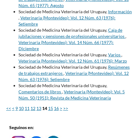
Núm. 65 (1977): Agosto
Sociedad de Medicina Veterinaria del Uruguay,
Información
,
Veterinaria (Montevideo): Vol. 12 Núm. 63 (1976):
Setiembre
Sociedad de Medicina Veterinaria del Uruguay,
Caja de
jubilaciones y pensiones de profesionales universitarios
,
Veterinaria (Montevideo): Vol. 14 Núm. 66 (1977):
Diciembre
Sociedad de Medicina Veterinaria del Uruguay,
Varios
,
Veterinaria (Montevideo): Vol. 12 Núm. 61 (1976): Marzo
Sociedad de Medicina Veterinaria del Uruguay,
Resúmenes
de trabajos extranjeros
,
Veterinaria (Montevideo): Vol. 12
Núm. 63 (1976): Setiembre
Sociedad de Medicina Veterinaria del Uruguay,
Comentarios de libros
,
Veterinaria (Montevideo): Vol. 5
Núm. 50 (1951): Revista de Medicina Veterinaria
<<
<
9
10
11
12
13
14
15
16
>
>>
Seguinos en: