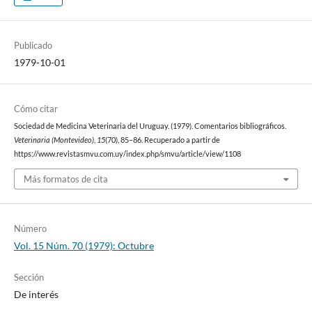
Publicado
1979-10-01
Cómo citar
Sociedad de Medicina Veterinaria del Uruguay. (1979). Comentarios bibliográficos.
Veterinaria (Montevideo)
,
15
(70), 85–86. Recuperado a partir de
https://www.revistasmvu.com.uy/index.php/smvu/article/view/1108
Más formatos de cita
Número
Vol. 15 Núm. 70 (1979): Octubre
Sección
De interés