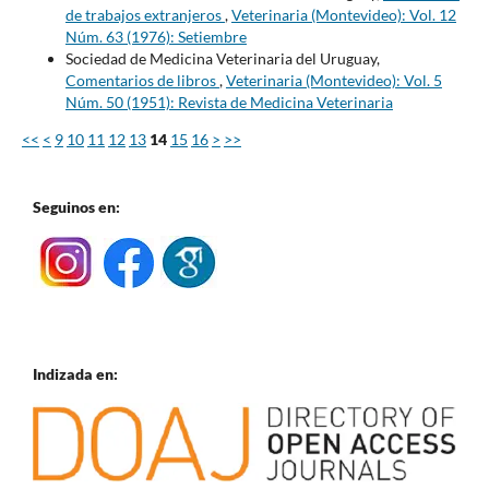
de trabajos extranjeros
,
Veterinaria (Montevideo): Vol. 12
Núm. 63 (1976): Setiembre
Sociedad de Medicina Veterinaria del Uruguay,
Comentarios de libros
,
Veterinaria (Montevideo): Vol. 5
Núm. 50 (1951): Revista de Medicina Veterinaria
<<
<
9
10
11
12
13
14
15
16
>
>>
Seguinos en:
Indizada en: