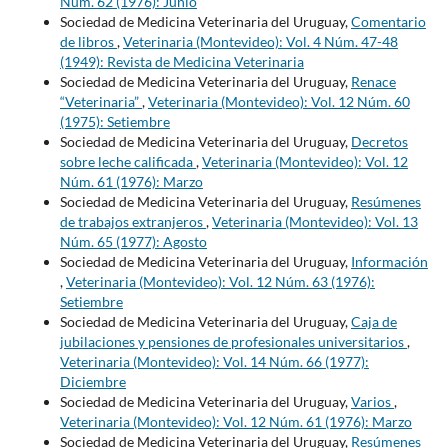
Núm. 62 (1976): Junio
Sociedad de Medicina Veterinaria del Uruguay,
Comentario
de libros
,
Veterinaria (Montevideo): Vol. 4 Núm. 47-48
(1949): Revista de Medicina Veterinaria
Sociedad de Medicina Veterinaria del Uruguay,
Renace
“Veterinaria”
,
Veterinaria (Montevideo): Vol. 12 Núm. 60
(1975): Setiembre
Sociedad de Medicina Veterinaria del Uruguay,
Decretos
sobre leche calificada
,
Veterinaria (Montevideo): Vol. 12
Núm. 61 (1976): Marzo
Sociedad de Medicina Veterinaria del Uruguay,
Resúmenes
de trabajos extranjeros
,
Veterinaria (Montevideo): Vol. 13
Núm. 65 (1977): Agosto
Sociedad de Medicina Veterinaria del Uruguay,
Información
,
Veterinaria (Montevideo): Vol. 12 Núm. 63 (1976):
Setiembre
Sociedad de Medicina Veterinaria del Uruguay,
Caja de
jubilaciones y pensiones de profesionales universitarios
,
Veterinaria (Montevideo): Vol. 14 Núm. 66 (1977):
Diciembre
Sociedad de Medicina Veterinaria del Uruguay,
Varios
,
Veterinaria (Montevideo): Vol. 12 Núm. 61 (1976): Marzo
Sociedad de Medicina Veterinaria del Uruguay,
Resúmenes