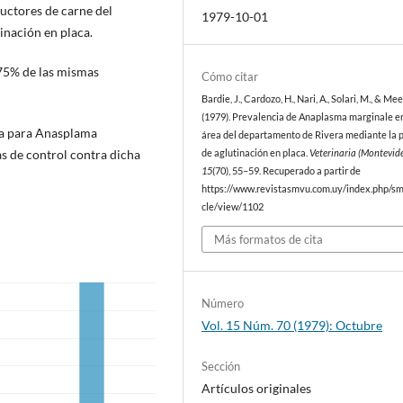
uctores de carne del
1979-10-01
inación en placa.
 75% de las mismas
Cómo citar
Bardie, J., Cardozo, H., Nari, A., Solari, M., & Me
(1979). Prevalencia de Anaplasma marginale e
ca para Anasplama
área del departamento de Rivera mediante la 
s de control contra dicha
de aglutinación en placa.
Veterinaria (Montevid
15
(70), 55–59. Recuperado a partir de
https://www.revistasmvu.com.uy/index.php/sm
cle/view/1102
Más formatos de cita
Número
Vol. 15 Núm. 70 (1979): Octubre
Sección
Artículos originales