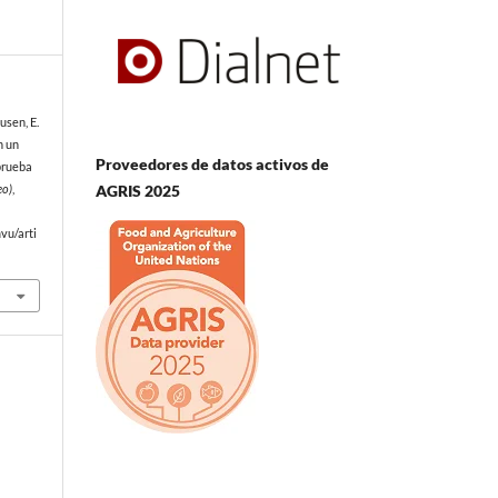
eusen, E.
n un
Proveedores de datos activos de
prueba
AGRIS 2025
eo)
,
vu/arti