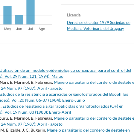
Licencia
Derechos de autor 1979 Sociedad de
Medicina Veterinaria del Uruguay
Utilización de un modelo epidemiológico conceptual para el control del
): Vol. 29 Núm. 121 (1994): Marzo
. Nari, E. Mármol, B. Fábregas,
Manejo parasitario del cordero de destete 
 24 Núm. 97 (1987): Abril - agosto
Estudios de la resistencia a acaricidas organofosforados del Boophilus
ideo): Vol. 20 Núm. 86-87 (1984): Enero-Junio
i,
Estudios de resistencia a garrapaticidas organofosforados (OF) en
): Vol. 19 Núm. 83 (1983): Enero-Abril
arburu, E. Mármol, B. Fábregas,
Manejo parasitario del cordero de destete 
 24 Núm. 97 (1987): Abril - agosto
M. Elizalde, J. C. Bugarin,
Manejo parasitario del cordero de destete en