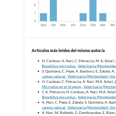
Artículos más leídos del mismo autor/a
H. Cardozo, A. Nari, C. Petraccia, M. A. Solari,
Boophilus microplus
,
Veterinaria (Montevideo
S. Quintana, C. Pepe, A. Ibarburu, E. Zabala, A
campo natural
,
Veterinaria (Montevideo): Vol.
H. Cardozo, C. Petraccia, A. Nari, M.A. Solari,
Microplus en el Uruguay
,
Veterinaria (Montev
C.A. Petraccia, H. Cardozo, A. Nari, M.A. Solar
Boophilus microplus
,
Veterinaria (Montevideo
A. Nari, C. Pepe, E. Zabala, S. Quintana, A. Ib
campo natural
,
Veterinaria (Montevideo): Vol.
A. Nari, M. Robledo, G. Dambrauskas, E. Rizzo, 