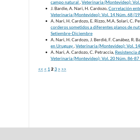
campo natural
,
Veterinaria (Montevideo): Vol.
J. Bardie, A. Nari, H. Cardozo,
Correlación entr
Veterinaria (Montevideo): Vol. 14 Núm. 68 (1
A. Nari, H. Cardozo, E. Rizzo, M.A. Solari, C. P
corderos sometidos a diferentes planos de nut
Setiembre-Diciembre
A. Nari, H. Cardozo, J. Berdié, F. Canábez, R. 
en Uruguay
,
Veterinaria (Montevideo): Vol. 1
A. Nari, A. Cardozo, C. Petraccia,
Resistencia 
Veterinaria (Montevideo): Vol. 20 Núm. 86-87
<<
<
1
2
3
>
>>