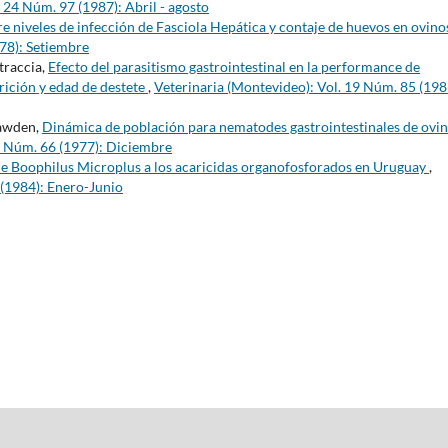
 24 Núm. 97 (1987): Abril - agosto
e niveles de infección de Fasciola Hepática y contaje de huevos en ovin
978): Setiembre
etraccia,
Efecto del parasitismo gastrointestinal en la performance de
rición y edad de destete
,
Veterinaria (Montevideo): Vol. 19 Núm. 85 (198
Bawden,
Dinámica de población para nematodes gastrointestinales de ovi
4 Núm. 66 (1977): Diciembre
de Boophilus Microplus a los acaricidas organofosforados en Uruguay
,
 (1984): Enero-Junio