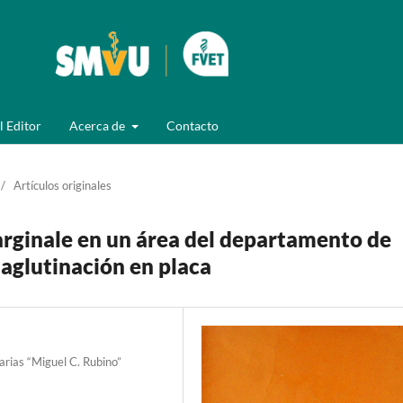
l Editor
Acerca de
Contacto
/
Artículos originales
rginale en un área del departamento de
aglutinación en placa
arias “Miguel C. Rubino”