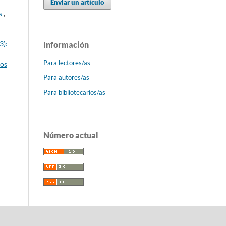
Enviar un artículo
os
,
3):
Información
Para lectores/as
nos
Para autores/as
Para bibliotecarios/as
Número actual