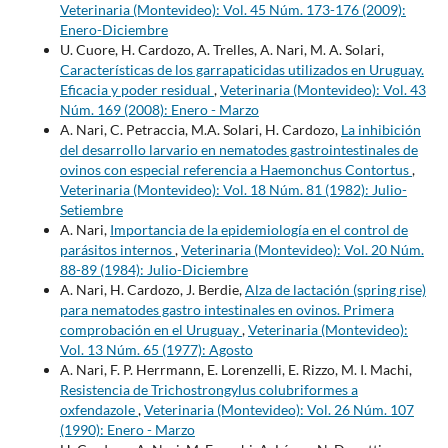
Veterinaria (Montevideo): Vol. 45 Núm. 173-176 (2009):
Enero-Diciembre
U. Cuore, H. Cardozo, A. Trelles, A. Nari, M. A. Solari,
Características de los garrapaticidas utilizados en Uruguay.
Eficacia y poder residual
,
Veterinaria (Montevideo): Vol. 43
Núm. 169 (2008): Enero - Marzo
A. Nari, C. Petraccia, M.A. Solari, H. Cardozo,
La inhibición
del desarrollo larvario en nematodes gastrointestinales de
ovinos con especial referencia a Haemonchus Contortus
,
Veterinaria (Montevideo): Vol. 18 Núm. 81 (1982): Julio-
Setiembre
A. Nari,
Importancia de la epidemiología en el control de
parásitos internos
,
Veterinaria (Montevideo): Vol. 20 Núm.
88-89 (1984): Julio-Diciembre
A. Nari, H. Cardozo, J. Berdie,
Alza de lactación (spring rise)
para nematodes gastro intestinales en ovinos. Primera
comprobación en el Uruguay
,
Veterinaria (Montevideo):
Vol. 13 Núm. 65 (1977): Agosto
A. Nari, F. P. Herrmann, E. Lorenzelli, E. Rizzo, M. I. Machi,
Resistencia de Trichostrongylus colubriformes a
oxfendazole
,
Veterinaria (Montevideo): Vol. 26 Núm. 107
(1990): Enero - Marzo