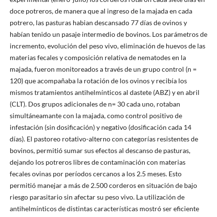
doce potreros, de manera que al ingreso de la majada en cada
potrero, las pasturas habian descansado 77 días de ovinos y
habían tenido un pasaje intermedio de bovinos. Los parámetros de
incremento, evolución del peso vivo, eliminación de huevos de las
materias fecales y composición relativa de nematodes en la
majada, fueron monitoreados a través de un grupo control (n =
120) que acompañaba la rotación de los ovinos y recibía los
mismos tratamientos antihelmínticos al dastete (ABZ) y en abril
(CLT). Dos grupos adicionales de n= 30 cada uno, rotaban
simultáneamante con la majada, como control positivo de
infestación (sin dosificación) y negativo (dosificación cada 14
días). El pastoreo rotativo-alterno con categorías resistentes de
bovinos, permitió sumar sus efectos al descanso de pasturas,
dejando los potreros libres de contaminación con materias
fecales ovinas por períodos cercanos a los 2.5 meses. Esto
permitió manejar a más de 2.500 corderos en situación de bajo
riesgo parasitario sin afectar su peso vivo. La utilización de
antihelmínticos de distintas características mostró ser eficiente