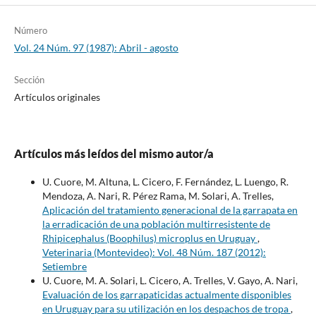
Número
Vol. 24 Núm. 97 (1987): Abril - agosto
Sección
Artículos originales
Artículos más leídos del mismo autor/a
U. Cuore, M. Altuna, L. Cicero, F. Fernández, L. Luengo, R.
Mendoza, A. Nari, R. Pérez Rama, M. Solari, A. Trelles,
Aplicación del tratamiento generacional de la garrapata en
la erradicación de una población multirresistente de
Rhipicephalus (Boophilus) microplus en Uruguay
,
Veterinaria (Montevideo): Vol. 48 Núm. 187 (2012):
Setiembre
U. Cuore, M. A. Solari, L. Cicero, A. Trelles, V. Gayo, A. Nari,
Evaluación de los garrapaticidas actualmente disponibles
en Uruguay para su utilización en los despachos de tropa
,