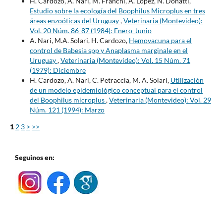
H. Cardozo, A. Nari, M. Franchi, A. López, N. Donatti,
Estudio sobre la ecología del Boophilus Microplus en tres
áreas enzoóticas del Uruguay
,
Veterinaria (Montevideo):
Vol. 20 Núm. 86-87 (1984): Enero-Junio
A. Nari, M.A. Solari, H. Cardozo,
Hemovacuna para el
control de Babesia spp y Anaplasma marginale en el
Uruguay
,
Veterinaria (Montevideo): Vol. 15 Núm. 71
(1979): Diciembre
H. Cardozo, A. Nari, C. Petraccia, M. A. Solari,
Utilización
de un modelo epidemiológico conceptual para el control
del Boophilus microplus
,
Veterinaria (Montevideo): Vol. 29
Núm. 121 (1994): Marzo
1
2
3
>
>>
Seguinos en: